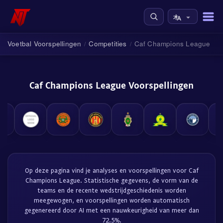
Voetbal Voorspellingen
Competities
Caf Champions League
/
/
Caf Champions League Voorspellingen
Op deze pagina vind je analyses en voorspellingen voor Caf
Champions League. Statistische gegevens, de vorm van de
teams en de recente wedstrijdgeschiedenis worden
meegewogen, en voorspellingen worden automatisch
gegenereerd door AI met een nauwkeurigheid van meer dan
72.5%.