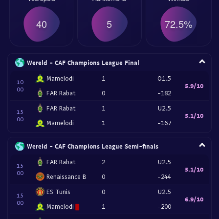
40
5
72.5%
Wereld - CAF Champions League Final
Mamelodi
1
O1.5
10
5.9/10
00
FAR Rabat
0
-182
FAR Rabat
1
U2.5
15
5.1/10
00
Mamelodi
1
-167
Wereld - CAF Champions League Semi-finals
FAR Rabat
2
U2.5
15
5.1/10
00
Renaissance B
0
-244
ES Tunis
0
U2.5
15
6.9/10
00
Mamelodi
1
-200