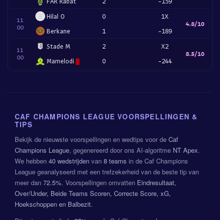
FAR Rabat
2
-159
Hilal O
0
1X
11
4.8/10
00
Berkane
1
-189
Stade M
2
X2
11
8.5/10
00
Mamelodi
0
-244
CAF CHAMPIONS LEAGUE VOORSPELLINGEN &
TIPS
Bekijk de nieuwste voorspellingen en wedtips voor de
Caf
Champions League
, gegenereerd door ons AI-algoritme
NT Apex
.
We hebben
40 wedstrijden
van
8 teams
in de Caf Champions
League geanalyseerd met een trefzekerheid van de beste tip van
meer dan
72.5%
. Voorspellingen omvatten
Eindresultaat,
Over/Under, Beide Teams Scoren, Correcte Score, xG,
Hoekschoppen en Balbezit
.