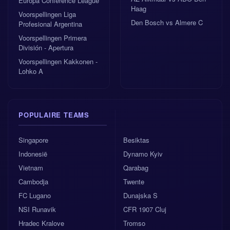
Europa Conference League
Haag
Voorspellingen Liga
Den Bosch vs Almere C
Profesional Argentina
Voorspellingen Primera
División - Apertura
Voorspellingen Kakkonen -
Lohko A
POPULAIRE TEAMS
Singapore
Besiktas
Indonesië
Dynamo Kyiv
Vietnam
Qarabag
Cambodja
Twente
FC Lugano
Dunajska S
NSI Runavik
CFR 1907 Cluj
Hradec Kralove
Tromso