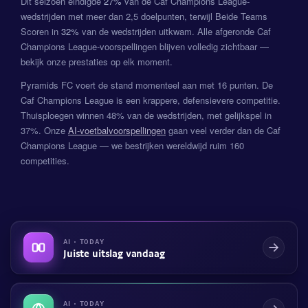
Dit seizoen eindigde
27%
van de Caf Champions League-
wedstrijden met meer dan 2,5 doelpunten, terwijl Beide Teams
Scoren in
32%
van de wedstrijden uitkwam. Alle afgeronde Caf
Champions League-voorspellingen blijven volledig zichtbaar —
bekijk onze prestaties op elk moment.
Pyramids FC voert de stand momenteel aan met 16 punten. De
Caf Champions League is een krappere, defensievere competitie.
Thuisploegen winnen 48% van de wedstrijden, met gelijkspel in
37%. Onze
AI-voetbalvoorspellingen
gaan veel verder dan de Caf
Champions League — we bestrijken wereldwijd ruim 160
competities.
AI · TODAY
Juiste uitslag vandaag
AI · TODAY