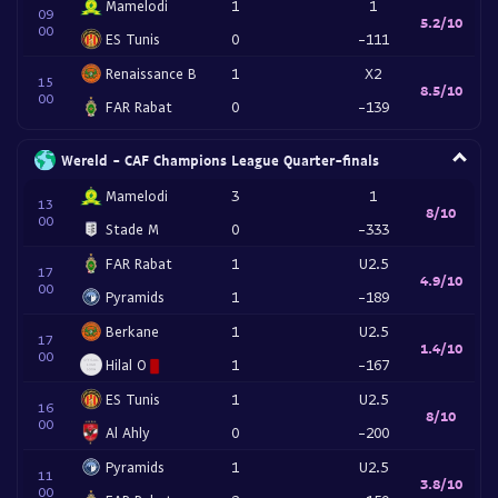
Mamelodi
1
1
09
5.2/10
00
ES Tunis
0
-111
Renaissance B
1
X2
15
8.5/10
00
FAR Rabat
0
-139
Wereld - CAF Champions League Quarter-finals
Mamelodi
3
1
13
8/10
00
Stade M
0
-333
FAR Rabat
1
U2.5
17
4.9/10
00
Pyramids
1
-189
Berkane
1
U2.5
17
1.4/10
00
Hilal O
1
-167
ES Tunis
1
U2.5
16
8/10
00
Al Ahly
0
-200
Pyramids
1
U2.5
11
3.8/10
00