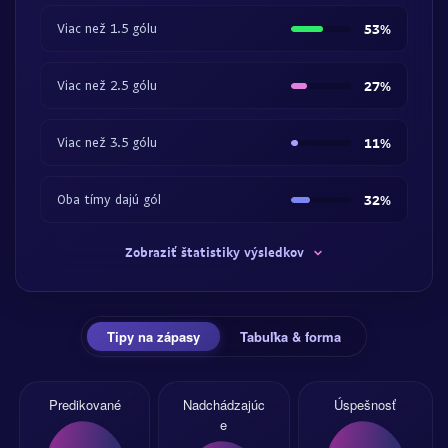
Viac než 1.5 gólu
53%
Viac než 2.5 gólu
27%
Viac než 3.5 gólu
11%
Oba tímy dajú gól
32%
Zobraziť štatistiky výsledkov
Tipy na zápasy
Tabuľka & forma
Predikované
Nadchádzajúc
Úspešnosť
e