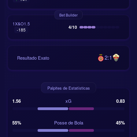
Bet Builder
1X&O1.5
4/10
-185
2:1
Resultado Exato
Palpites de Estatísticas
1.56
xG
0.83
55%
Posse de Bola
45%