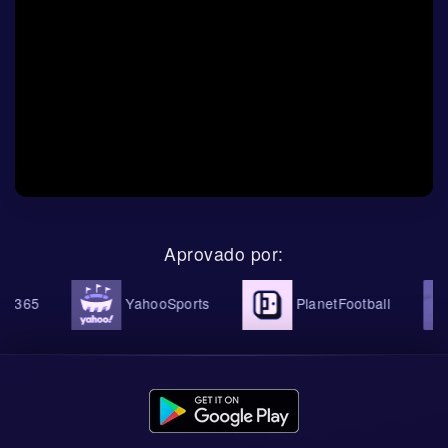
Aprovado por:
365
YahooSports
PlanetFootball