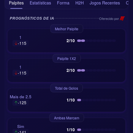
Palpites
Estatísticas
Forma
H2H
Jogos Recentes
Cla
Oferecido por
PROGNÓSTICOS DE IA
Melhor Palpite
1
2/10
-115
Palpite 1X2
1
2/10
-115
Total de Golos
Mais de 2.5
1/10
-125
Ambas Marcam
Sim
1/10
-141