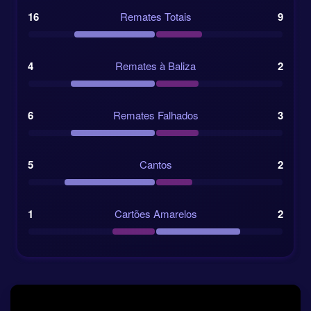
16
Remates Totais
9
4
Remates à Baliza
2
6
Remates Falhados
3
5
Cantos
2
1
Cartões Amarelos
2