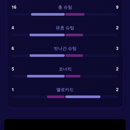
16
총 슈팅
9
4
유효 슈팅
2
6
빗나간 슈팅
3
5
코너킥
2
1
옐로카드
2