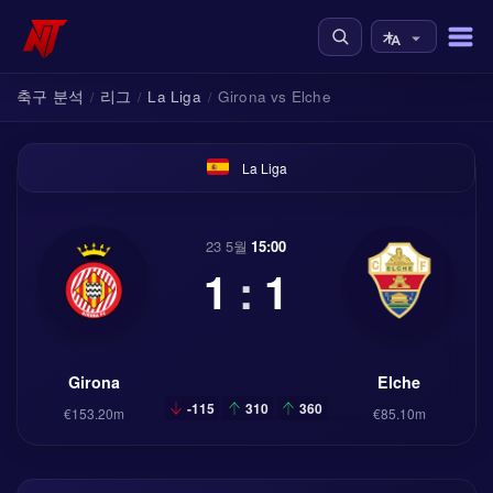
축구 분석
리그
La Liga
Girona vs Elche
/
/
/
La Liga
23 5월
15:00
1
:
1
Girona
Elche
-115
310
360
€153.20m
€85.10m