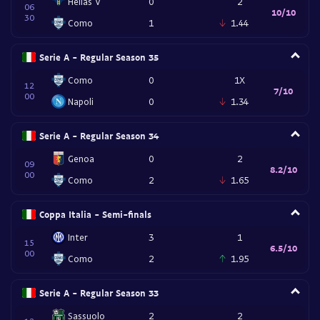
Hellas V
0
2
06
10/10
30
Como
1
1.44
Serie A - Regular Season 35
Como
0
1X
12
7/10
00
Napoli
0
1.34
Serie A - Regular Season 34
Genoa
0
2
09
8.2/10
00
Como
2
1.65
Coppa Italia - Semi-finals
Inter
3
1
15
6.5/10
00
Como
2
1.95
Serie A - Regular Season 33
Sassuolo
2
2