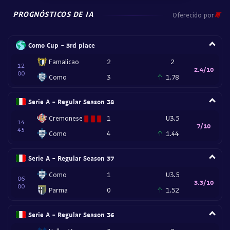
PROGNÓSTICOS DE IA
Oferecido por
Como Cup - 3rd place
Famalicao
2
2
12
2.4/10
00
Como
3
1.78
Serie A - Regular Season 38
Cremonese
1
U3.5
14
7/10
45
Como
4
1.44
Serie A - Regular Season 37
Como
1
U3.5
06
3.3/10
00
Parma
0
1.52
Serie A - Regular Season 36