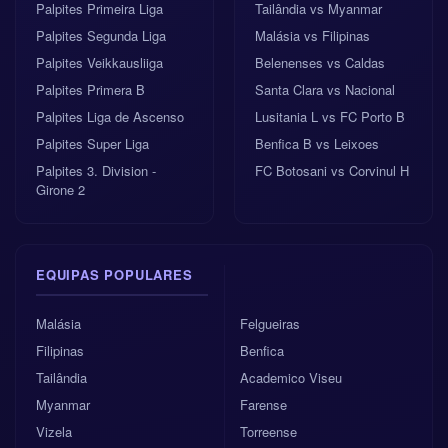
Palpites Primeira Liga
Tailândia vs Myanmar
Palpites Segunda Liga
Malásia vs Filipinas
Palpites Veikkausliiga
Belenenses vs Caldas
Palpites Primera B
Santa Clara vs Nacional
Palpites Liga de Ascenso
Lusitania L vs FC Porto B
Palpites Super Liga
Benfica B vs Leixoes
Palpites 3. Division -
FC Botosani vs Corvinul H
Girone 2
EQUIPAS POPULARES
Malásia
Felgueiras
Filipinas
Benfica
Tailândia
Academico Viseu
Myanmar
Farense
Vizela
Torreense