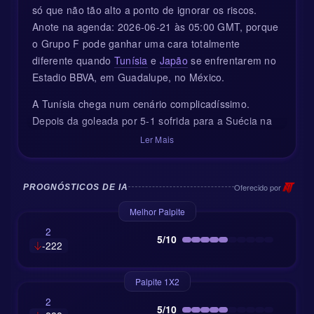
só que não tão alto a ponto de ignorar os riscos.
Anote na agenda: 2026-06-21 às 05:00 GMT, porque
o Grupo F pode ganhar uma cara totalmente
diferente quando
Tunísia
e
Japão
se enfrentarem no
Estadio BBVA, em Guadalupe, no México.
A Tunísia chega num cenário complicadíssimo.
Depois da goleada por 5-1 sofrida para a Suécia na
estreia, a Federação Tunisiana tomou uma decisão
Ler Mais
pesada e afastou Sabri Lamouchi do comando. Não é
só uma troca tática; é sinal de alarme geral. Hervé
Renard assumiu a equipe e, se existe um treinador
Oferecido por
PROGNÓSTICOS DE IA
capaz de fazer um time acreditar rápido, é ele. Ele
Melhor Palpite
ficou marcado por levar a Arábia Saudita à vitória
2
sobre a Argentina em 2022 e também conquistou a
5/10
-222
Copa Africana de Nações com Zâmbia e Costa do
Marfim.
Palpite 1X2
O problema é o tempo. Renard teve apenas alguns
2
5/10