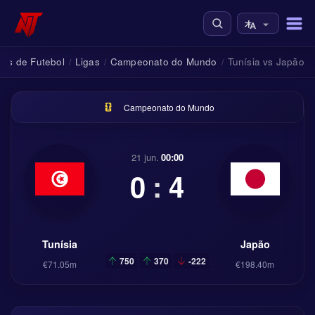
tes de Futebol
Ligas
Campeonato do Mundo
Tunísia vs Japão
/
/
/
Campeonato do Mundo
21 jun.
00:00
0
:
4
Tunísia
Japão
750
370
-222
€71.05m
€198.40m