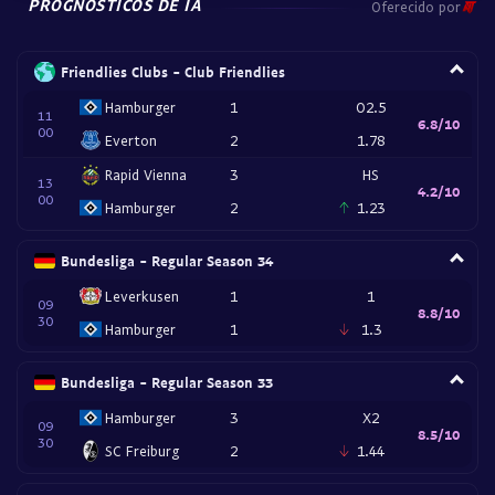
PROGNÓSTICOS DE IA
Oferecido por
Friendlies Clubs - Club Friendlies
Hamburger
1
O2.5
11
6.8/10
00
Everton
2
1.78
Rapid Vienna
3
HS
13
4.2/10
00
Hamburger
2
1.23
Bundesliga - Regular Season 34
Leverkusen
1
1
09
8.8/10
30
Hamburger
1
1.3
Bundesliga - Regular Season 33
Hamburger
3
X2
09
8.5/10
30
SC Freiburg
2
1.44