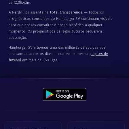
de
€106.45m
.
A NerdyTips assenta na
total transparência
— todos os
prognósticos concluídos do Hamburger SV continuam visíveis
para que possas consultar o nosso histórico a qualquer
momento. Os prognósticos de jogos futuros requerem
subscrição.
Hamburger SV é apenas uma das milhares de equipas que
analisamos todos os dias — explora os nossos
palpites de
futebol
em mais de 160 ligas.