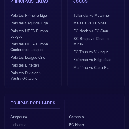
PRINCIPAIS LIGAS
JOGOS
Palpites Primeira Liga
Tailândia vs Myanmar
Palpites Segunda Liga
Malásia vs Filipinas
Palpites UEFA Europa
FC Noah vs FC Sion
League
SC Braga vs Dinamo
Palpites UEFA Europa
Minsk
Conference League
FC Thun vs Vikingur
Palpites League One
Feirense vs Felgueiras
Palpites Elitettan
Maritimo vs Casa Pia
Palpites Division 2 -
Västra Götaland
EQUIPAS POPULARES
Singapura
Camboja
Indonésia
FC Noah