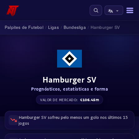
Palpites de Futebol
Ligas
Bundesliga
Hamburger SV
/
/
/
Hamburger SV
Prognósticos, estatísticas e forma
€106.45m
VALOR DE MERCADO:
Hamburger SV sofreu pelo menos um golo nos últimos 15
jogos