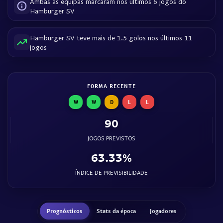
Ambas as equipas marcaram nos últimos 6 jogos do
Hamburger SV
Hamburger SV teve mais de 1.5 golos nos últimos 11
jogos
FORMA RECENTE
W
W
D
L
L
90
JOGOS PREVISTOS
63.33%
ÍNDICE DE PREVISIBILIDADE
Prognósticos
Stats da época
Jogadores