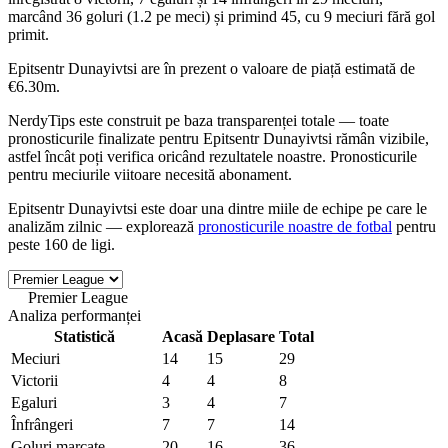
marcând
36 goluri
(1.2 pe meci) și primind 45, cu
9 meciuri fără gol
primit
.
Epitsentr Dunayivtsi are în prezent o valoare de piață estimată de
€6.30m
.
NerdyTips este construit pe baza
transparenței totale
— toate
pronosticurile finalizate pentru Epitsentr Dunayivtsi rămân vizibile,
astfel încât poți verifica oricând rezultatele noastre. Pronosticurile
pentru meciurile viitoare necesită abonament.
Epitsentr Dunayivtsi este doar una dintre miile de echipe pe care le
analizăm zilnic — explorează
pronosticurile noastre de fotbal
pentru
peste 160 de ligi.
Premier League
Ukraine • Sezon 2025
Analiza performanței
Statistică
Acasă
Deplasare
Total
Meciuri
14
15
29
Victorii
4
4
8
Egaluri
3
4
7
Înfrângeri
7
7
14
Goluri marcate
20
16
36