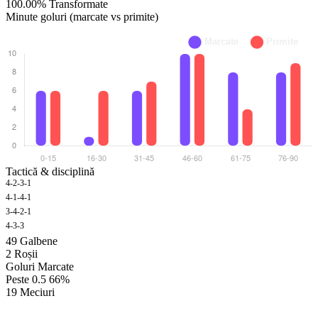
100.00% Transformate
Minute goluri (marcate vs primite)
Tactică & disciplină
4-2-3-1
18 G
4-1-4-1
5 G
3-4-2-1
2 G
4-3-3
1 G
49
Galbene
2
Roșii
Goluri Marcate
Peste 0.5
66%
19 Meciuri