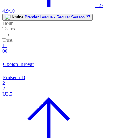
1.27
4.9/10
Premier League - Regular Season 27
Hour
Teams
Tip
Trust
11
00
Obolon'-Brovar
Epitsentr D
2
2
U3.5