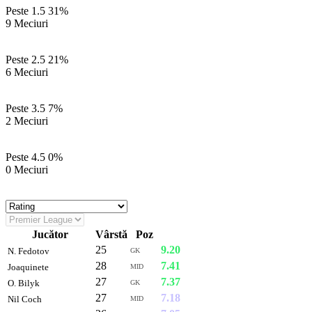
Peste 1.5
31%
9 Meciuri
Peste 2.5
21%
6 Meciuri
Peste 3.5
7%
2 Meciuri
Peste 4.5
0%
0 Meciuri
Jucător
Vârstă
Poz
Rat
25
9.20
N. Fedotov
GK
28
7.41
Joaquinete
MID
27
7.37
O. Bilyk
GK
27
7.18
Nil Coch
MID