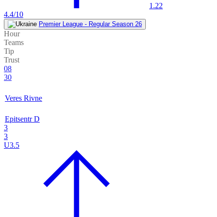
1.22
4.4/10
Premier League - Regular Season 26
Hour
Teams
Tip
Trust
08
30
Veres Rivne
Epitsentr D
3
3
U3.5