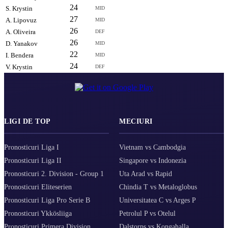
24
6.47
S. Krystin
MID
27
6.46
A. Lipovuz
MID
26
6.40
A. Oliveira
DEF
26
6.20
D. Yanakov
MID
22
6.20
I. Bendera
MID
24
6.00
V. Krystin
DEF
LIGI DE TOP
MECIURI
Pronosticuri Liga I
Vietnam vs Cambodgia
Pronosticuri Liga II
Singapore vs Indonezia
Pronosticuri 2. Division - Group 1
Uta Arad vs Rapid
Pronosticuri Eliteserien
Chindia T vs Metaloglobus
Pronosticuri Liga Pro Serie B
Universitatea C vs Arges P
Pronosticuri Ykkösliiga
Petrolul P vs Otelul
Pronosticuri Primera Division
Dalstorps vs Kongahalla