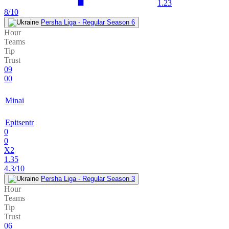
1.23
8/10
Persha Liga - Regular Season 6
Hour
Teams
Tip
Trust
09
00
Minai
Epitsentr
0
0
X2
1.35
4.3/10
Persha Liga - Regular Season 3
Hour
Teams
Tip
Trust
06