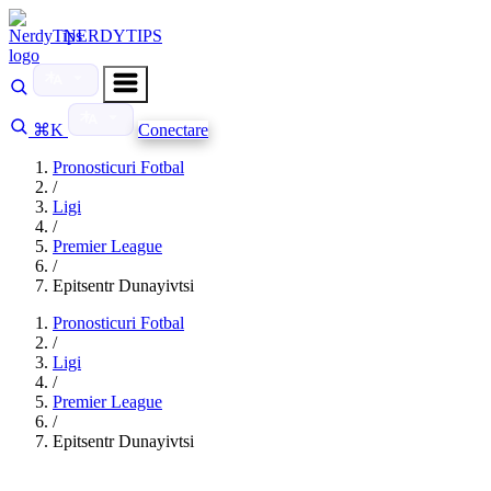
NERDYTIPS
⌘K
Conectare
Pronosticuri Fotbal
/
Ligi
/
Premier League
/
Epitsentr Dunayivtsi
Pronosticuri Fotbal
/
Ligi
/
Premier League
/
Epitsentr Dunayivtsi