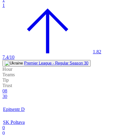
1
1.82
7.4/10
Premier League - Regular Season 30
Hour
Teams
Tip
Trust
08
30
Epitsentr D
SK Poltava
0
0