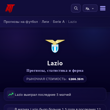
Прогнозы на футбол
Лиги
Serie A
Lazio
/
/
/
Lazio
Прогнозы, статистика и форма
€266.35m
РЫНОЧНАЯ СТОИМОСТЬ:
Lazio выиграл последние 5 матчей
В матчах Lazio было больше 1.5 гола в последних 12