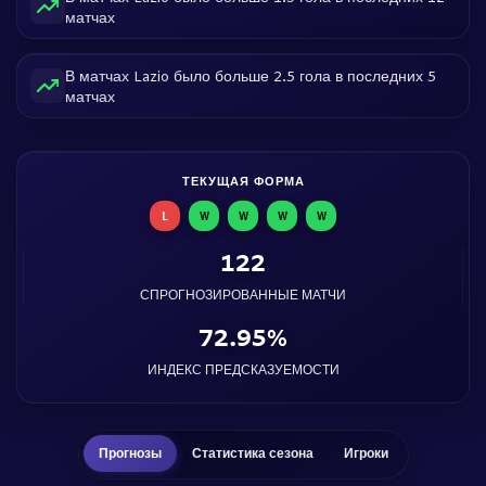
матчах
В матчах Lazio было больше 2.5 гола в последних 5
матчах
ТЕКУЩАЯ ФОРМА
L
W
W
W
W
122
СПРОГНОЗИРОВАННЫЕ МАТЧИ
72.95%
ИНДЕКС ПРЕДСКАЗУЕМОСТИ
Прогнозы
Статистика сезона
Игроки