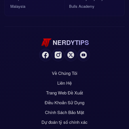
Malaysia
Bulls Academy
NERDYTIPS
Về Chúng Tôi
Liên Hệ
Trang Web Đề Xuất
Điều Khoản Sử Dụng
Chính Sách Bảo Mật
Dự đoán tỷ số chính xác