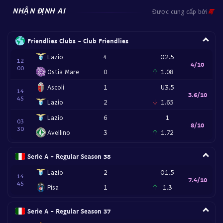
NHẬN ĐỊNH AI
Được cung cấp bởi
Friendlies Clubs - Club Friendlies
Lazio
4
O2.5
12
4/10
00
Ostia Mare
0
1.08
Ascoli
1
U3.5
14
3.6/10
45
Lazio
2
1.65
Lazio
6
1
03
8/10
30
Avellino
3
1.72
Serie A - Regular Season 38
Lazio
2
O1.5
14
7.4/10
45
Pisa
1
1.3
Serie A - Regular Season 37