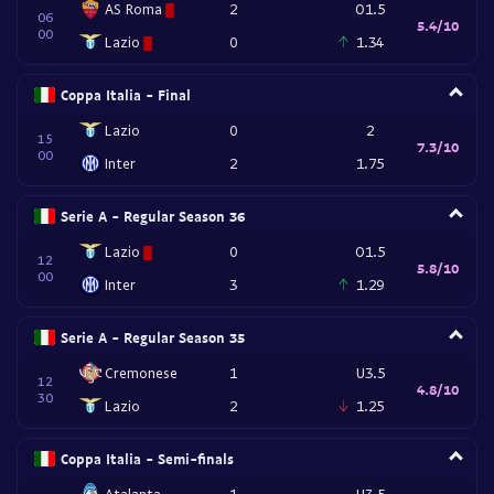
AS Roma
2
O1.5
06
5.4/10
00
Lazio
0
1.34
Coppa Italia - Final
Lazio
0
2
15
7.3/10
00
Inter
2
1.75
Serie A - Regular Season 36
Lazio
0
O1.5
12
5.8/10
00
Inter
3
1.29
Serie A - Regular Season 35
Cremonese
1
U3.5
12
4.8/10
30
Lazio
2
1.25
Coppa Italia - Semi-finals
Atalanta
1
U3.5