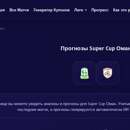
дня
Все Матчи
Генератор Купонов
Лиги
Прогресс
Как это 
ан
Прогнозы Super Cup Ома
нице вы можете увидеть анализы и прогнозы для Super Cup Оман. Учиты
последние матчи, а прогнозы генерируются автоматически ИИ 