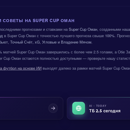
 СОВЕТЫ НА SUPER CUP ОМАН
последними прогнозами и ставками на
Super Cup Оман
, созданными на
нд
в Super Cup Оман с точностью лучшего прогноза свыше
100%
. Прогн
ьют, Точный Счёт, xG, Угловые и Владение Мячом
.
%
матчей Super Cup Оман завершились с более чем 2.5 голами, а Обе З
er Cup Оман остаются полностью доступными — проверьте нашу статист
на футбол на основе ИИ
выходят далеко за рамки матчей Super Cup Оман
AI · TODAY
ТБ 2.5 сегодня