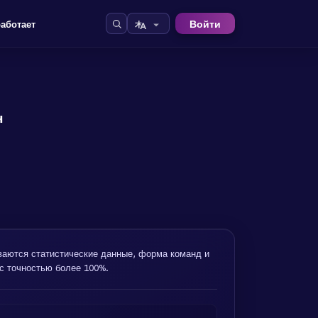
Войти
работает
н
ваются статистические данные, форма команд и
с точностью более 100%.