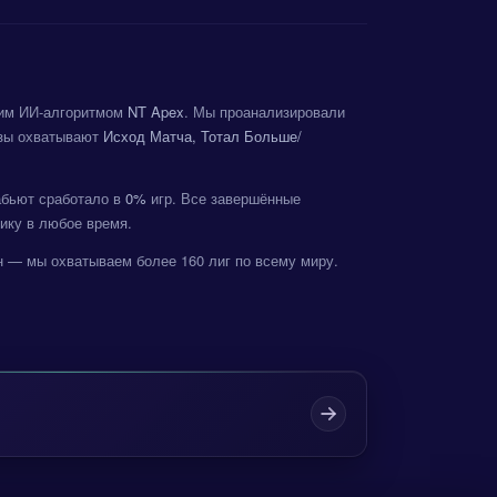
шим ИИ-алгоритмом
NT Apex
. Мы проанализировали
озы охватывают
Исход Матча, Тотал Больше/
абьют сработало в
0%
игр. Все завершённые
ику в любое время.
 — мы охватываем более 160 лиг по всему миру.