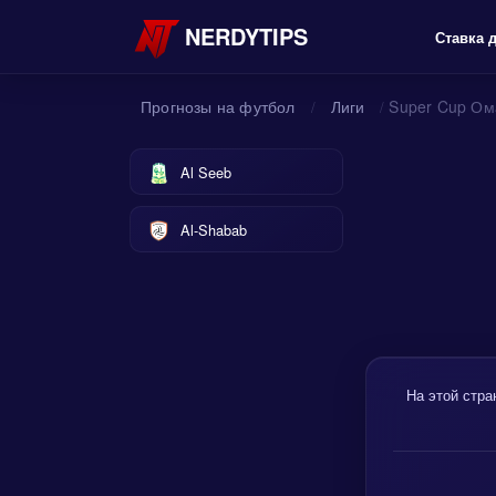
NERDYTIPS
Ставка 
Прогнозы на футбол
Лиги
Super Cup Ом
/
/
Al Seeb
Al-Shabab
На этой стра