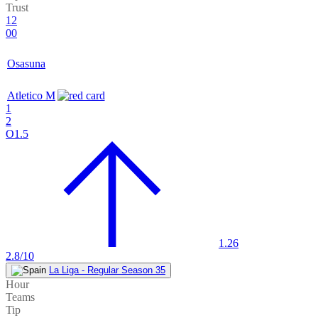
Trust
12
00
Osasuna
Atletico M
1
2
O1.5
1.26
2.8/10
La Liga - Regular Season 35
Hour
Teams
Tip