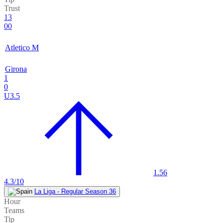
Trust
13
00
Atletico M
Girona
1
0
U3.5
1.56
4.3/10
La Liga - Regular Season 36
Hour
Teams
Tip