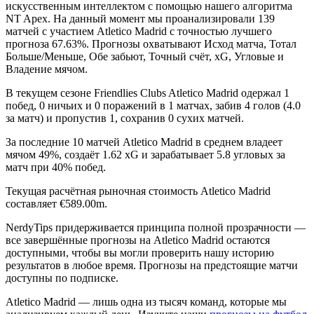
искусственным интеллектом с помощью нашего алгоритма
NT Apex
. На данный момент мы проанализировали
139
матчей
с участием Atletico Madrid с точностью лучшего
прогноза
67.63%
. Прогнозы охватывают
Исход матча, Тотал
Больше/Меньше, Обе забьют, Точный счёт, xG, Угловые и
Владение мячом
.
В текущем сезоне
Friendlies Clubs
Atletico Madrid одержал
1
побед, 0 ничьих и 0 поражений
в 1 матчах, забив
4 голов
(4.0
за матч) и пропустив 1, сохранив
0 сухих матчей
.
За последние 10 матчей Atletico Madrid в среднем владеет
мячом
49%
, создаёт
1.62 xG
и зарабатывает
5.8 угловых
за
матч при
40% побед
.
Текущая расчётная рыночная стоимость Atletico Madrid
составляет
€589.00m
.
NerdyTips придерживается принципа
полной прозрачности
—
все завершённые прогнозы на Atletico Madrid остаются
доступными, чтобы вы могли проверить нашу историю
результатов в любое время. Прогнозы на предстоящие матчи
доступны по подписке.
Atletico Madrid — лишь одна из тысяч команд, которые мы