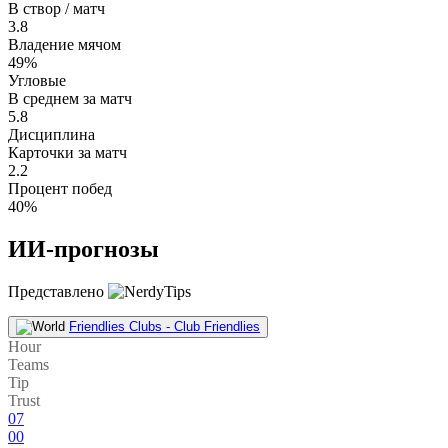
В створ / матч
3.8
Владение мячом
49%
Угловые
В среднем за матч
5.8
Дисциплина
Карточки за матч
2.2
Процент побед
40%
ИИ-прогнозы
Представлено
Friendlies Clubs - Club Friendlies
Hour
Teams
Tip
Trust
07
00