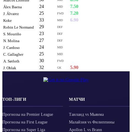
Marcos Llorente
24
7.50
Álex Baena
MID
25
7.20
J. Álvarez
FWD
33
6.90
Koke
MID
29
6.70
Robin Le Normand
DEF
23
6.70
S. Mouriño
DEF
27
6.70
N. Molina
DEF
24
6.45
J. Cardoso
MID
25
6.30
C. Gallagher
MID
30
6.20
A. Sørloth
FWD
32
5.90
J. Oblak
GK
ТОП-ЛИГИ
МАТЧИ
Прогнозы на Premier League
Таиланд vs Мьянма
Прогнозы на First League
Малайзия vs Филиппины
Прогнозы на Super Liga
Apollon L vs Brann