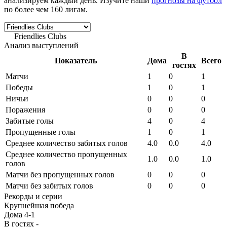
анализируем каждый день. Изучите наши
прогнозы на футбол
по более чем 160 лигам.
Friendlies Clubs
World • Сезон 2026
Анализ выступлений
В
Показатель
Дома
Всего
гостях
Матчи
1
0
1
Победы
1
0
1
Ничьи
0
0
0
Поражения
0
0
0
Забитые голы
4
0
4
Пропущенные голы
1
0
1
Среднее количество забитых голов
4.0
0.0
4.0
Среднее количество пропущенных
1.0
0.0
1.0
голов
Матчи без пропущенных голов
0
0
0
Матчи без забитых голов
0
0
0
Рекорды и серии
Крупнейшая победа
Дома
4-1
В гостях
-