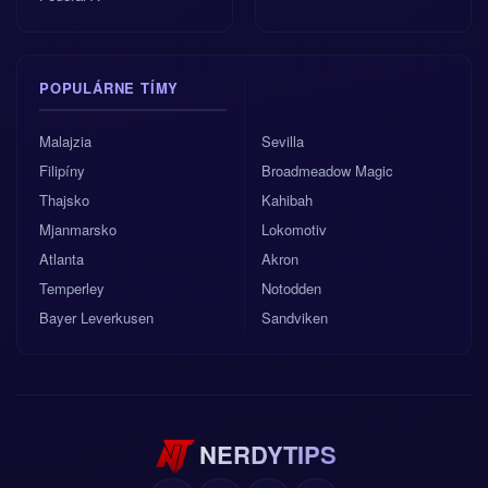
POPULÁRNE TÍMY
Malajzia
Sevilla
Filipíny
Broadmeadow Magic
Thajsko
Kahibah
Mjanmarsko
Lokomotiv
Atlanta
Akron
Temperley
Notodden
Bayer Leverkusen
Sandviken
NERDYTIPS