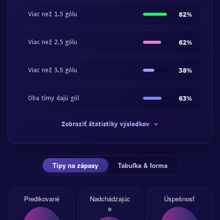
Viac než 1.5 gólu
82%
Viac než 2.5 gólu
62%
Viac než 3.5 gólu
38%
Oba tímy dajú gól
63%
Zobraziť štatistiky výsledkov
Tipy na zápasy
Tabuľka & forma
Predikované
Nadchádzajúc
Úspešnosť
e