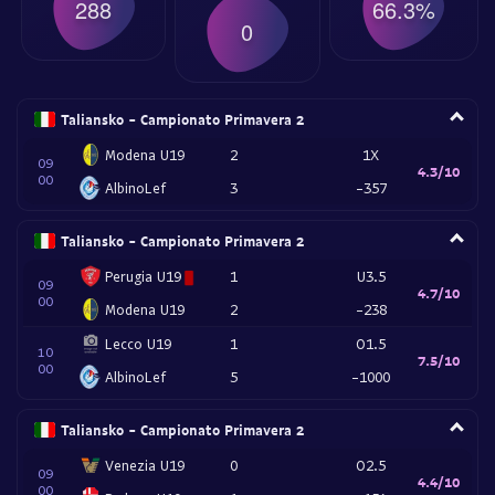
288
66.3%
0
Taliansko - Campionato Primavera 2
Modena U19
2
1X
09
4.3/10
00
AlbinoLef
3
-357
Taliansko - Campionato Primavera 2
Perugia U19
1
U3.5
09
4.7/10
00
Modena U19
2
-238
Lecco U19
1
O1.5
10
7.5/10
00
AlbinoLef
5
-1000
Taliansko - Campionato Primavera 2
Venezia U19
0
O2.5
09
4.4/10
00