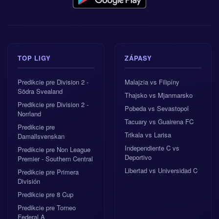
TOP LIGY
ZÁPASY
Predikcie pre Division 2 -
Malajzia vs Filipíny
Södra Svealand
Thajsko vs Mjanmarsko
Predikcie pre Division 2 -
Pobeda vs Sevastopol
Norrland
Tacuary vs Guairena FC
Predikcie pre
Trikala vs Larisa
Damallsvenskan
Independiente C vs
Predikcie pre Non League
Deportivo
Premier - Southern Central
Libertad vs Universidad C
Predikcie pre Primera
División
Predikcie pre 8 Cup
Predikcie pre Torneo
Federal A