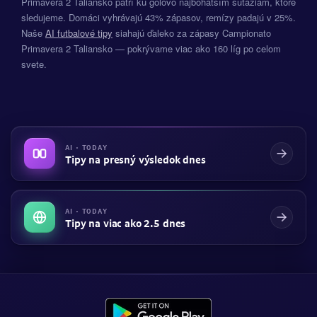
Primavera 2 Taliansko patrí ku gólovo najbohatším súťažiam, ktoré
sledujeme. Domáci vyhrávajú 43% zápasov, remízy padajú v 25%.
Naše
AI futbalové tipy
siahajú ďaleko za zápasy Campionato
Primavera 2 Taliansko — pokrývame viac ako 160 líg po celom
svete.
AI · TODAY
Tipy na presný výsledok dnes
AI · TODAY
Tipy na viac ako 2.5 dnes