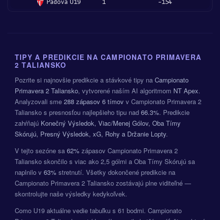
Padova U19
1
-154
TIPY A PREDIKCIE NA CAMPIONATO PRIMAVERA
2 TALIANSKO
Pozrite si najnovšie predikcie a stávkové tipy na
Campionato
Primavera 2 Taliansko
, vytvorené naším AI algoritmom
NT Apex
.
Analyzovali sme
288 zápasov
6 tímov
v Campionato Primavera 2
Taliansko s presnosťou najlepšieho tipu nad
66.3%
. Predikcie
zahŕňajú
Konečný Výsledok, Viac/Menej Gólov, Oba Tímy
Skórujú, Presný Výsledok, xG, Rohy a Držanie Lopty
.
V tejto sezóne sa
62%
zápasov Campionato Primavera 2
Taliansko skončilo s viac ako 2,5 gólmi a Oba Tímy Skórujú sa
naplnilo v
63%
stretnutí. Všetky dokončené predikcie na
Campionato Primavera 2 Taliansko zostávajú plne viditeľné —
skontrolujte naše výsledky kedykoľvek.
Como U19 aktuálne vedie tabuľku s 61 bodmi. Campionato