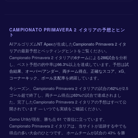
CAMPIONATO PRIMAVERA 2 イタリアの予想とヒン
ト
AIアルゴリズム
NT Apex
が生成した
Campionato Primavera 2 イタ
リア
の最新予想とベッティングヒントをご覧ください。
Campionato Primavera 2 イタリアの
6チーム
による
288試合
を分析
し、ベスト予想の的中率は
66.3%
以上を達成しています。予想は
試
合結果、オーバー/アンダー、両チーム得点、正確なスコア、xG、
コーナーキック、ボール支配率
を網羅しています。
今シーズン、Campionato Primavera 2 イタリアの試合の
62%
が2.5
ゴール超で終了し、両チーム得点は
63%
の試合で達成されまし
た。完了したCampionato Primavera 2 イタリアの予想はすべて公
開されています — いつでも実績をご確認ください。
Como U19が現在、勝ち点 61 で首位に立っています。
Campionato Primavera 2 イタリアは、当サイトが追跡する中でも
得点の多い大会のひとつです。 ホームチームが試合の 43% を勝