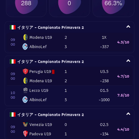
288
0
66.3%
イタリア - Campionato Primavera 2
Modena U19
2
1X
09
4.3/10
00
AlbinoLef
3
-357
イタリア - Campionato Primavera 2
Perugia U19
1
U3.5
09
4.7/10
00
Modena U19
2
-238
Lecco U19
1
O1.5
10
7.5/10
00
AlbinoLef
5
-1000
イタリア - Campionato Primavera 2
Venezia U19
0
O2.5
09
4.4/10
00
Padova U19
1
-154