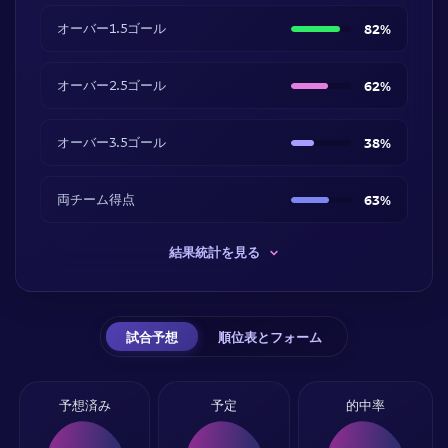
オーバー1.5ゴール
82%
オーバー2.5ゴール
62%
オーバー3.5ゴール
38%
両チーム得点
63%
結果統計を見る
試合予想
順位表とフォーム
予想済み
予定
的中率