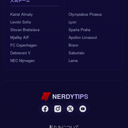
人気チーム
Kairat Almaty
Olympiakos Piraeus
Levski Sofia
Lyon
Slovan Bratislava
Sparta Praha
Mjallby AIF
Apollon Limassol
FC Copenhagen
Brann
Debreceni V
Saburtalo
NEC Nijmegen
Larne
NERDYTIPS
私たちについて