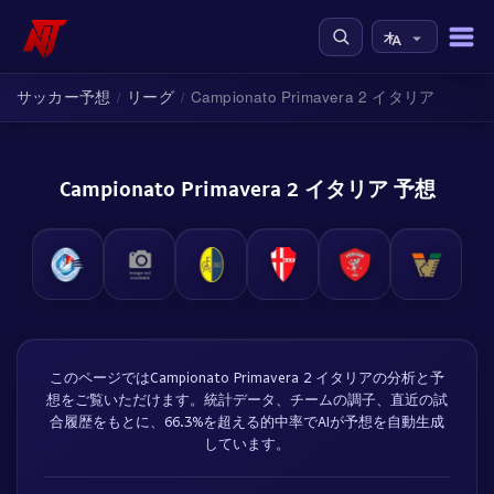
サッカー予想
リーグ
Campionato Primavera 2 イタリア
/
/
Campionato Primavera 2 イタリア 予想
このページではCampionato Primavera 2 イタリアの分析と予
想をご覧いただけます。統計データ、チームの調子、直近の試
合履歴をもとに、66.3%を超える的中率でAIが予想を自動生成
しています。