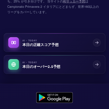
ち、25% が引き分けです。 当サイトの
AIサッカー予想
は
Campionato Primavera 2 イタリアにとどまらず、世界160以上の
リーグをカバーしています。
AI · TODAY
本日の正確スコア予想
AI · TODAY
本日のオーバー2.5予想