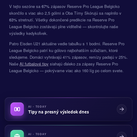
V tejto sezóne sa
67%
zápasov Reserve Pro League Belgicko
skončilo s viac ako 2,5 gólmi a Oba Tímy Skórujú sa naplnilo v
63%
stretnutí. Všetky dokončené predikcie na Reserve Pro
League Belgicko zostávajú plne viditeľné — skontrolujte naše
výsledky kedykoľvek.
Patro Eisden U21 aktuálne vedie tabuľku s 1 bodmi. Reserve Pro
League Belgicko patrí ku gólovo najbohatším súťažiam, ktoré
sledujeme. Domáci vyhrávajú 41% zápasov, remízy padajú v 25%.
Naše
AI futbalové tipy
siahajú ďaleko za zápasy Reserve Pro
League Belgicko — pokrývame viac ako 160 líg po celom svete.
AI · TODAY
Tipy na presný výsledok dnes
AI · TODAY