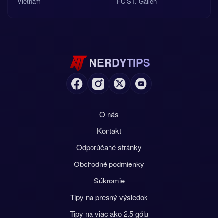
Vietnam
FC ST. Gallen
NERDYTIPS
O nás
Kontakt
Odporúčané stránky
Obchodné podmienky
Súkromie
Tipy na presný výsledok
Tipy na viac ako 2.5 gólu