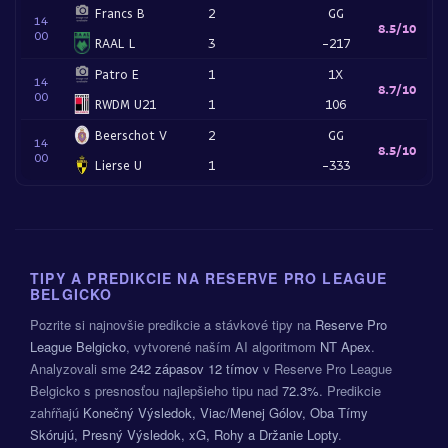
Francs B
2
GG
14
8.5/10
00
RAAL L
3
-217
Patro E
1
1X
14
8.7/10
00
RWDM U21
1
106
Beerschot V
2
GG
14
8.5/10
00
Lierse U
1
-333
TIPY A PREDIKCIE NA RESERVE PRO LEAGUE
BELGICKO
Pozrite si najnovšie predikcie a stávkové tipy na
Reserve Pro
League Belgicko
, vytvorené naším AI algoritmom
NT Apex
.
Analyzovali sme
242 zápasov
12 tímov
v Reserve Pro League
Belgicko s presnosťou najlepšieho tipu nad
72.3%
. Predikcie
zahŕňajú
Konečný Výsledok, Viac/Menej Gólov, Oba Tímy
Skórujú, Presný Výsledok, xG, Rohy a Držanie Lopty
.