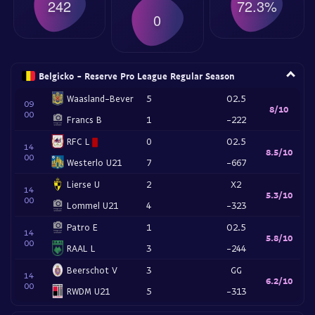
242
72.3%
0
Belgicko - Reserve Pro League Regular Season
Waasland-Bever
5
O2.5
09
8/10
00
Francs B
1
-222
RFC L
0
O2.5
14
8.5/10
00
Westerlo U21
7
-667
Lierse U
2
X2
14
5.3/10
00
Lommel U21
4
-323
Patro E
1
O2.5
14
5.8/10
00
RAAL L
3
-244
Beerschot V
3
GG
14
6.2/10
00
RWDM U21
5
-313