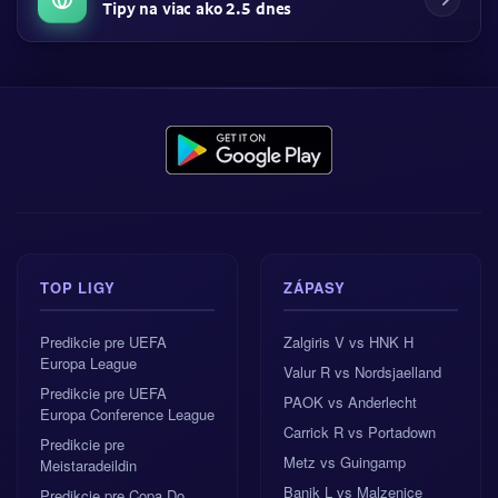
Tipy na viac ako 2.5 dnes
TOP LIGY
ZÁPASY
Predikcie pre UEFA
Zalgiris V vs HNK H
Europa League
Valur R vs Nordsjaelland
Predikcie pre UEFA
PAOK vs Anderlecht
Europa Conference League
Carrick R vs Portadown
Predikcie pre
Metz vs Guingamp
Meistaradeildin
Banik L vs Malzenice
Predikcie pre Copa Do