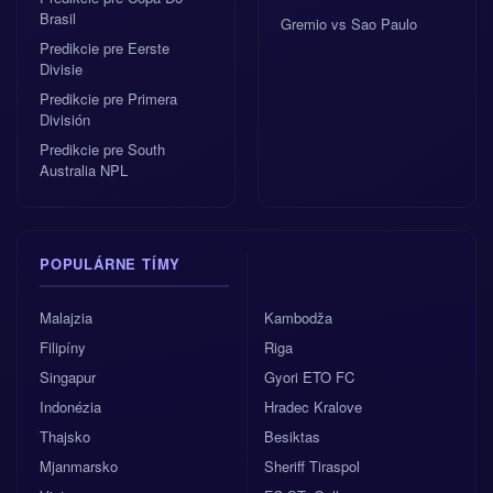
Brasil
Gremio vs Sao Paulo
Predikcie pre Eerste
Divisie
Predikcie pre Primera
División
Predikcie pre South
Australia NPL
POPULÁRNE TÍMY
Malajzia
Kambodža
Filipíny
Riga
Singapur
Gyori ETO FC
Indonézia
Hradec Kralove
Thajsko
Besiktas
Mjanmarsko
Sheriff Tiraspol