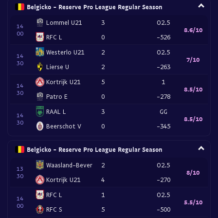
Belgicko - Reserve Pro League Regular Season
Lommel U21
3
O2.5
14
8.6/10
00
RFC L
0
-526
Westerlo U21
2
O2.5
14
7/10
30
Lierse U
2
-263
Kortrijk U21
5
1
14
8.5/10
30
Patro E
0
-278
RAAL L
3
GG
14
8.5/10
30
Beerschot V
0
-345
Belgicko - Reserve Pro League Regular Season
Waasland-Bever
2
O2.5
13
8/10
30
Kortrijk U21
4
-270
RFC L
1
O2.5
14
5.5/10
00
RFC S
5
-500