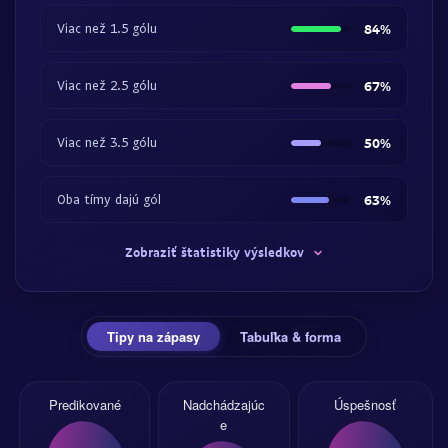
Viac než 1.5 gólu
84%
Viac než 2.5 gólu
67%
Viac než 3.5 gólu
50%
Oba tímy dajú gól
63%
Zobraziť štatistiky výsledkov
Tipy na zápasy
Tabuľka & forma
Predikované
Nadchádzajúc
Úspešnosť
e