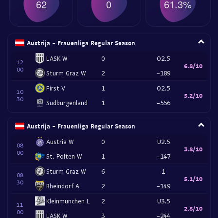
62
0
61.3%
Austrija - Frauenliga Regular Season
LASK W
0
O2.5
12
6.8/10
00
Sturm Graz W
2
-189
First V
1
O2.5
10
5.2/10
30
Sudburgenland
1
-556
Austrija - Frauenliga Regular Season
Austria W
0
U2.5
08
3.8/10
00
St. Polten W
1
-147
Sturm Graz W
6
1
08
5.1/10
30
Rheindorf A
2
-149
Kleinmunchen L
2
U3.5
11
2.8/10
00
LASK W
3
-244