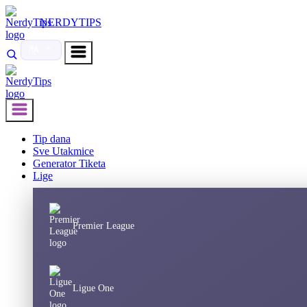
NERDYTIPS
Tip dana
Sve Utakmice
Generator Tiketa
Lige
Premier League
Ligue One