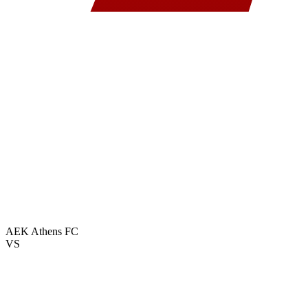
AEK Athens FC
VS