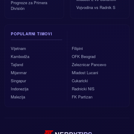
Prognoze za Primera
Vojvodina vs Radnik S
División
POPULARNI TIMOVI
Vijetnam
Filipini
Kambodža
OFK Beograd
Tajland
Zeleznicar Pancevo
Mijanmar
Mladost Lucani
Singapur
Cukaricki
Indonezija
Radnicki NIS
Malezija
FK Partizan