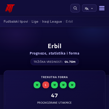
Fudbalski tipovi
Lige
Iraqi League
Erbil
/
/
/
Erbil
Prognoze, statistika i forma
€4.75m
TRŽIŠNA VREDNOST:
TRENUTNA FORMA
W
L
W
W
W
47
PROGNOZIRANE UTAKMICE