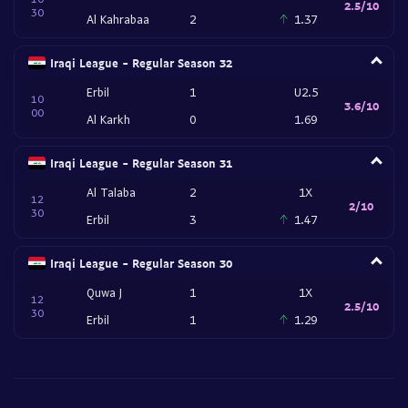
2.5/10
30
Al Kahrabaa
2
1.37
Iraqi League - Regular Season 32
Erbil
1
U2.5
10
3.6/10
00
Al Karkh
0
1.69
Iraqi League - Regular Season 31
Al Talaba
2
1X
12
2/10
30
Erbil
3
1.47
Iraqi League - Regular Season 30
Quwa J
1
1X
12
2.5/10
30
Erbil
1
1.29