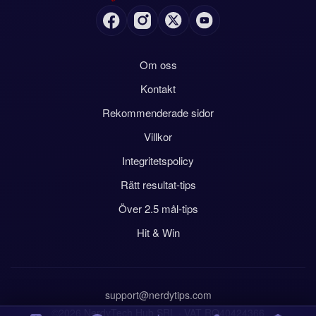
Om oss
Kontakt
Rekommenderade sidor
Villkor
Integritetspolicy
Rätt resultat-tips
Över 2.5 mål-tips
Hit & Win
support@nerdytips.com
©2026 NerdyTech Hub SRL · VAT RO40424366