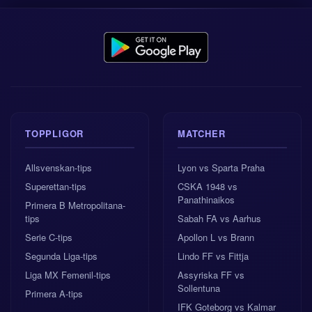
1X2-speltip
: 1 (Tyskland vinner) med
förtroende 10.0/10 till oddset 1.04. Med
bollinnehav, avslutsvolym och truppvärde som
pekar åt samma håll är det här det enkla valet.
Bästa över/under
: Över 2.5 mål med
förtroende 5.5/10 till oddset 1.21. Förtroendet
TOPPLIGOR
MATCHER
är medel eftersom Curaçao kan ligga lågt och
dra ner tempot, men Tysklands chansskapande
Allsvenskan-tips
Lyon vs Sparta Praha
bör ändå räcka långt.
Superettan-tips
CSKA 1948 vs
Panathinaikos
Primera B Metropolitana-
Prognostiserat slutresultat
: 3:1, med
tips
Sabah FA vs Aarhus
halvtidsresultat
1:0.
Serie C-tips
Apollon L vs Brann
Segunda Liga-tips
Lindo FF vs Fittja
Den förväntade disciplinen (Tyskland 2 gula, Curaçao
Liga MX Femenil-tips
Assyriska FF vs
3) passar också in i bilden: Tyskland styr
Sollentuna
Primera A-tips
omställningarna, medan Curaçao tvingas till fler
IFK Goteborg vs Kalmar