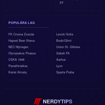
“nödfällningar” när trycket blir för tungt. Sammantaget
FF
är den mest praktiska
Tyskland vs Curacao speltip
en stabil hemmaseger, med mest värde i mål snarare
än i en långsökt skrällpoäng.
POPULÄRA LAG
Om du vill ha en enkel slutsats: Tyskland att vinna är
det renaste spelet, och över 2.5 mål är ett logiskt
FK Crvena Zvezda
Levski Sofia
tillägg om första målet kommer tillräckligt tidigt för att
Hapoel Beer Sheva
Bodo/Glimt
öppna matchen.
NEC Nijmegen
Union St. Gilloise
Olympiakos Piraeus
Sabah FA
CSKA 1948
Aarhus
Panathinaikos
Lyon
Kairat Almaty
Sparta Praha
NERDYTIPS