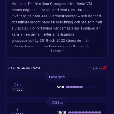
Houston. Det är också Curaçaos allra första VM-
match någonsin, för ett land med runt 150 000
invånare på bara 444 kvadratkilometer – och därmed
det minsta landet både till befolkning och yta som nått
slutspelet. För fyrfaldiga världsmästarna Tyskland är
känslan en annan: efter smärtsamma
gruppspelsuttåg 2018 och 2022 känns det här
mästerskapet som en lång vandring tillbaka till
Läs mer
välbekant mark.
Kontext, lagnyheter och den taktiska bilden
Erbjuds av
AI-PROGNOSERNA
Det här är ett helt nytt möte: Tyskland och Curaçao
Bästa tipset
har aldrig stött på varandra i varken tränings- eller
O2.5
tävlingsmatch. Den ovissheten är kul för fansen, men
5/10
-500
Tyskland lär vilja undanröja allt mystiskt snabbt med
tidigt tryck och ren passningsfotboll. Julian
1X2-tips
Nagelsmanns plan lär inte bli särskilt komplicerad
1
här: äga bollen, trycka ner Curaçao djupt och
10/10