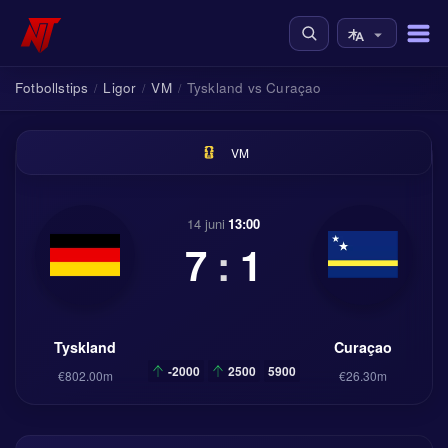
Fotbollstips
Ligor
VM
Tyskland vs Curaçao
/
/
/
VM
14 juni
13:00
7
:
1
Tyskland
Curaçao
-2000
2500
5900
€802.00m
€26.30m