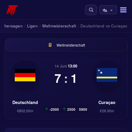
Vorhersagen
Ligen
Weltmeisterschaft
Deutschland vs Curaçao
/
/
/
Weltmeisterschaft
14 Juni
13:00
7
:
1
Deutschland
Curaçao
-2000
2500
5900
€802.00m
€26.30m