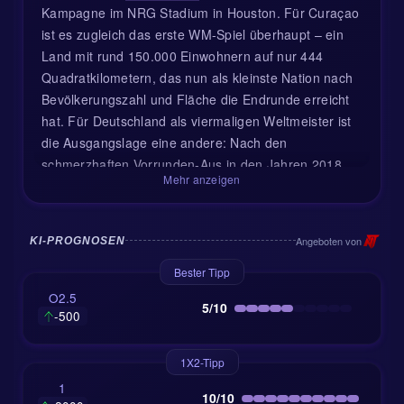
Kampagne im NRG Stadium in Houston. Für Curaçao
ist es zugleich das erste WM-Spiel überhaupt – ein
Land mit rund 150.000 Einwohnern auf nur 444
Quadratkilometern, das nun als kleinste Nation nach
Bevölkerungszahl und Fläche die Endrunde erreicht
hat. Für Deutschland als viermaligen Weltmeister ist
die Ausgangslage eine andere: Nach den
schmerzhaften Vorrunden-Aus in den Jahren 2018
Mehr anzeigen
und 2022 fühlt sich dieses Turnier an wie der lange
Weg zurück in vertrautes Terrain.
Angeboten von
KI-PROGNOSEN
Kontext, Team-News und die taktische
Ausrichtung
Bester Tipp
O2.5
Das ist ein brandneues direkte Duell: Deutschland
5/10
-500
und Curaçao sind sich bislang weder in einem
Testspiel noch in einem Pflichtspiel begegnet. Der
1X2-Tipp
Unbekannte-Faktor ist für Fans spannend, aber
1
Deutschland wird die Partie möglichst schnell
10/10