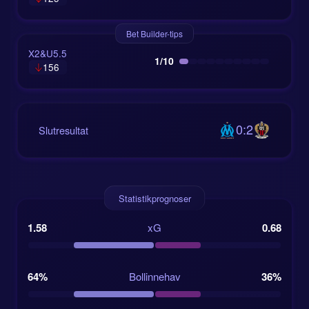
Bet Builder-tips
X2&U5.5
1/10
156
0:2
Slutresultat
Statistikprognoser
1.58
xG
0.68
64%
Bollinnehav
36%