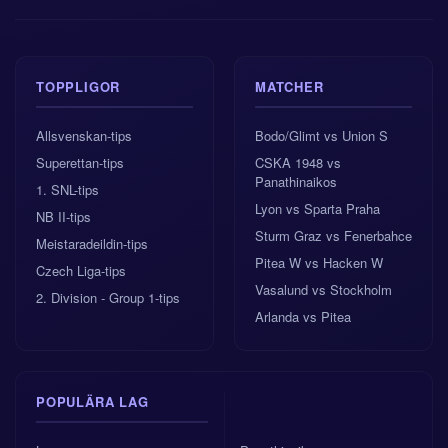
TOPPLIGOR
MATCHER
Allsvenskan-tips
Bodo/Glimt vs Union S
Superettan-tips
CSKA 1948 vs
Panathinaikos
1. SNL-tips
Lyon vs Sparta Praha
NB II-tips
Sturm Graz vs Fenerbahce
Meistaradeildin-tips
Pitea W vs Hacken W
Czech Liga-tips
Vasalund vs Stockholm
2. Division - Group 1-tips
Arlanda vs Pitea
POPULÄRA LAG