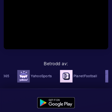
Betrodd av:
365
YahooSports
PlanetFootball