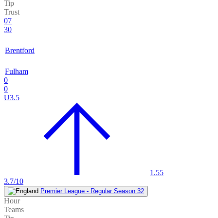
Tip
Trust
07
30
Brentford
Fulham
0
0
U3.5
1.55
3.7/10
Premier League - Regular Season 32
Hour
Teams