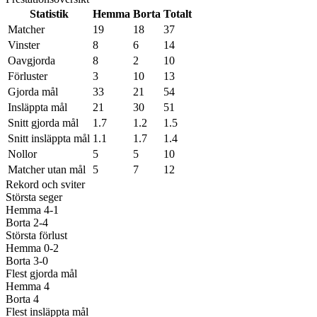
Statistik
Hemma
Borta
Totalt
Matcher
19
18
37
Vinster
8
6
14
Oavgjorda
8
2
10
Förluster
3
10
13
Gjorda mål
33
21
54
Insläppta mål
21
30
51
Snitt gjorda mål
1.7
1.2
1.5
Snitt insläppta mål
1.1
1.7
1.4
Nollor
5
5
10
Matcher utan mål
5
7
12
Rekord och sviter
Största seger
Hemma
4-1
Borta
2-4
Största förlust
Hemma
0-2
Borta
3-0
Flest gjorda mål
Hemma
4
Borta
4
Flest insläppta mål