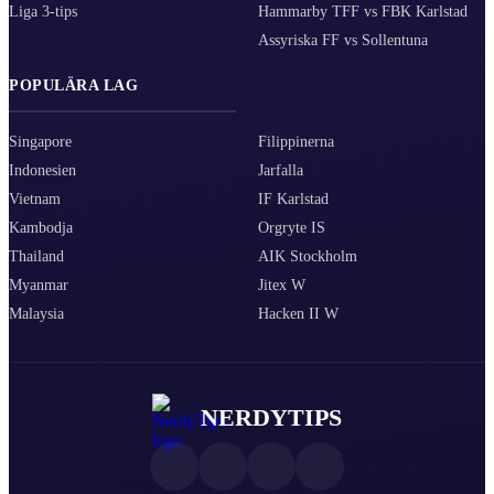
Liga 3-tips
Hammarby TFF vs FBK Karlstad
Assyriska FF vs Sollentuna
POPULÄRA LAG
Singapore
Filippinerna
Indonesien
Jarfalla
Vietnam
IF Karlstad
Kambodja
Orgryte IS
Thailand
AIK Stockholm
Myanmar
Jitex W
Malaysia
Hacken II W
NERDYTIPS