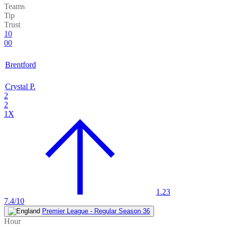
Teams
Tip
Trust
10
00
Brentford
Crystal P.
2
2
1X
1.23
7.4/10
Premier League - Regular Season 36
Hour