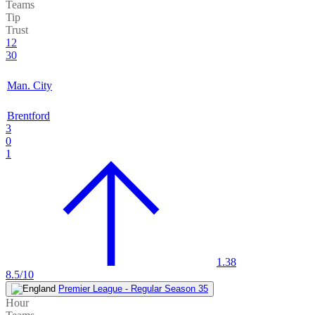
Teams
Tip
Trust
12
30
Man. City
Brentford
3
0
1
1.38
8.5/10
Premier League - Regular Season 35
Hour