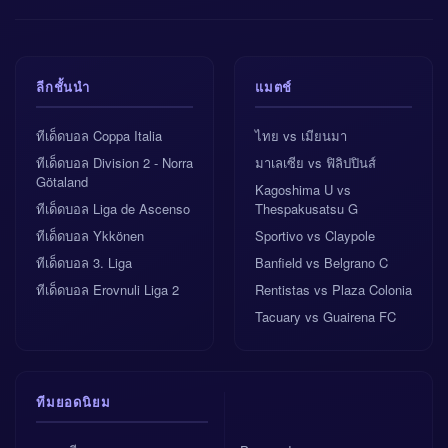
ลีกชั้นนำ
แมตช์
ทีเด็ดบอล Coppa Italia
ไทย vs เมียนมา
ทีเด็ดบอล Division 2 - Norra
มาเลเซีย vs ฟิลิปปินส์
Götaland
Kagoshima U vs
ทีเด็ดบอล Liga de Ascenso
Thespakusatsu G
ทีเด็ดบอล Ykkönen
Sportivo vs Claypole
ทีเด็ดบอล 3. Liga
Banfield vs Belgrano C
ทีเด็ดบอล Erovnuli Liga 2
Rentistas vs Plaza Colonia
Tacuary vs Guairena FC
ทีมยอดนิยม