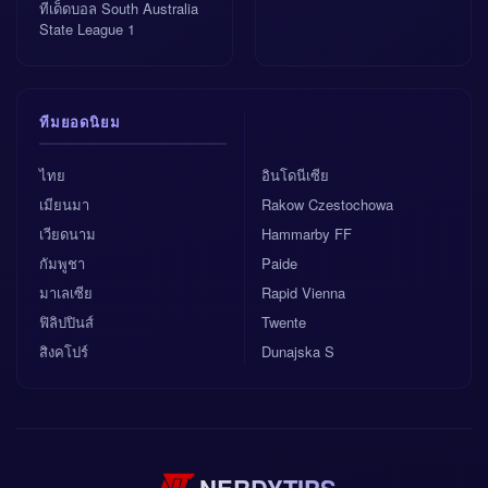
ทีเด็ดบอล South Australia
State League 1
ทีมยอดนิยม
ไทย
อินโดนีเซีย
เมียนมา
Rakow Czestochowa
เวียดนาม
Hammarby FF
กัมพูชา
Paide
มาเลเซีย
Rapid Vienna
ฟิลิปปินส์
Twente
สิงคโปร์
Dunajska S
NERDYTIPS