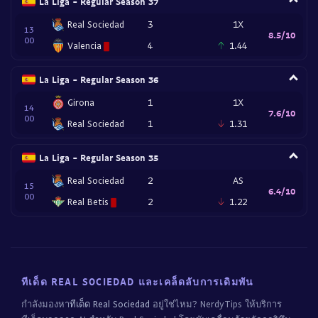
La Liga - Regular Season 37
Real Sociedad
3
1X
13
8.5/10
00
Valencia
4
1.44
La Liga - Regular Season 36
Girona
1
1X
14
7.6/10
00
Real Sociedad
1
1.31
La Liga - Regular Season 35
Real Sociedad
2
AS
15
6.4/10
00
Real Betis
2
1.22
ทีเด็ด REAL SOCIEDAD และเคล็ดลับการเดิมพัน
กำลังมองหา
ทีเด็ด Real Sociedad
อยู่ใช่ไหม? NerdyTips ให้บริการ