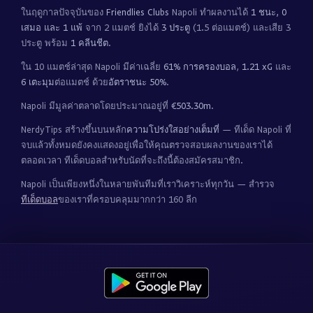
ในฤดูกาลปัจจุบันของ
Friendlies Clubs
Napoli ทำผลงานได้
1 ชนะ, 0
เสมอ และ 1 แพ้
จาก 2 แมตช์ ยิงได้
3 ประตู
(1.5 ต่อแมตช์) และเสีย 3
ประตู พร้อม
1 คลีนชีต
.
ใน 10 แมตช์ล่าสุด Napoli มีค่าเฉลี่ย
61% การครองบอล
,
1.21 xG
และ
6 เตะมุม
ต่อแมตช์ ด้วย
อัตราชนะ 50%
.
Napoli มีมูลค่าตลาดโดยประมาณอยู่ที่
€503.30m
.
NerdyTips สร้างขึ้นบนหลัก
ความโปร่งใสอย่างเต็มที่
— ทีเด็ด Napoli ที่
จบแล้วทั้งหมดยังคงแสดงอยู่เพื่อให้คุณตรวจสอบผลงานของเราได้
ตลอดเวลา ทีเด็ดบอลสำหรับนัดที่จะถึงนี้ต้องสมัครสมาชิก.
Napoli เป็นเพียงหนึ่งในหลายพันทีมที่เราวิเคราะห์ทุกวัน — สำรวจ
ทีเด็ดบอล
ของเราที่ครอบคลุมมากกว่า 160 ลีก