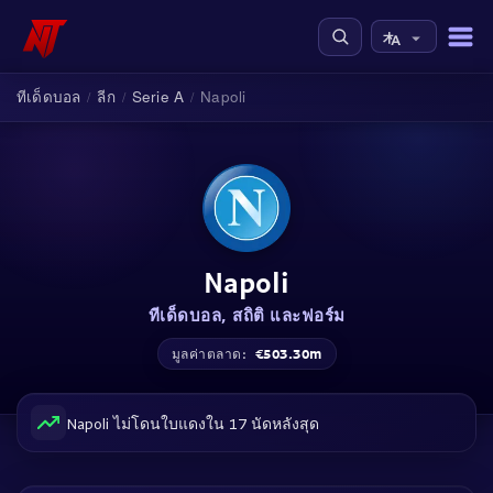
ทีเด็ดบอล
ลีก
Serie A
Napoli
/
/
/
Napoli
ทีเด็ดบอล, สถิติ และฟอร์ม
€503.30m
มูลค่าตลาด:
Napoli ไม่โดนใบแดงใน 17 นัดหลังสุด