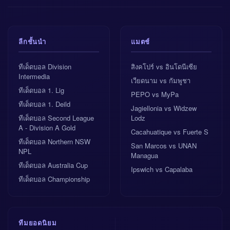
ลีกชั้นนำ
แมตช์
ทีเด็ดบอล Division
สิงคโปร์ vs อินโดนีเซีย
Intermedia
เวียดนาม vs กัมพูชา
ทีเด็ดบอล 1. Lig
PEPO vs MyPa
ทีเด็ดบอล 1. Deild
Jagiellonia vs Widzew
ทีเด็ดบอล Second League
Lodz
A - Division A Gold
Cacahuatique vs Fuerte S
ทีเด็ดบอล Northern NSW
San Marcos vs UNAN
NPL
Managua
ทีเด็ดบอล Australia Cup
Ipswich vs Capalaba
ทีเด็ดบอล Championship
ทีมยอดนิยม