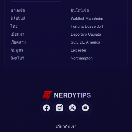
มาเลเซีย
อินโดนีเซีย
ฟิลิปปินส์
Waldhof Mannheim
ไทย
Fortuna Dusseldorf
เมียนมา
Deportivo Capiata
เวียดนาม
SOL DE America
กัมพูชา
Leicester
สิงคโปร์
Northampton
NERDYTIPS
เกี่ยวกับเรา