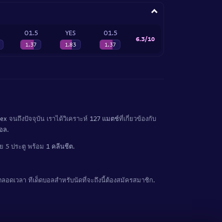
O1.5
YES
O1.5
6.3/10
1.37
1.83
1.37
ex
จนถึงปัจจุบัน เราได้วิเคราะห์
127 แมตช์
ที่เกี่ยวข้องกับ
บอล
.
ีย 5 ประตู พร้อม
1 คลีนชีต
.
ลอดเวลา ทีเด็ดบอลสำหรับนัดที่จะถึงนี้ต้องสมัครสมาชิก.