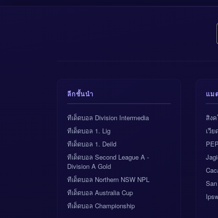
ลีกชั้นนำ
แมต
ทีเด็ดบอล Division Intermedia
สิงค
ทีเด็ดบอล 1. Lig
เวีย
ทีเด็ดบอล 1. Deild
PEP
ทีเด็ดบอล Second League A -
Jagi
Division A Gold
Cac
ทีเด็ดบอล Northern NSW NPL
San
ทีเด็ดบอล Australia Cup
Ips
ทีเด็ดบอล Championship