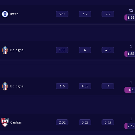
X2
Inter
3.55
3.7
2.2
1.36
1
Bologna
1.85
4
4.6
1.85
1
Bologna
1.6
4.05
7
1.6
1
Cagliari
2.32
3.25
3.75
2.32