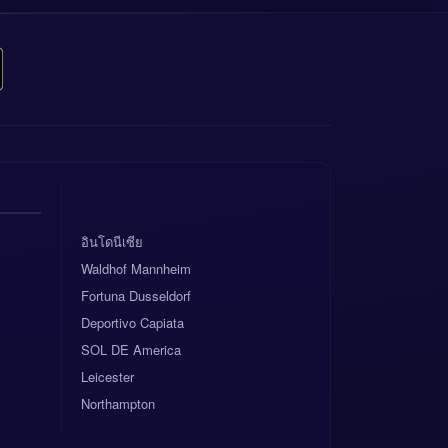
อินโดนีเซีย
Waldhof Mannheim
Fortuna Dusseldorf
Deportivo Capiata
SOL DE America
Leicester
Northampton