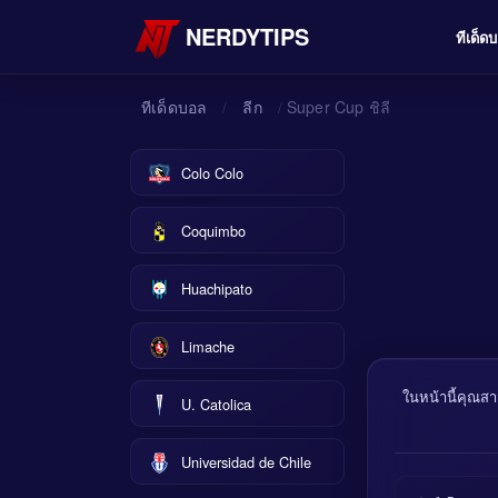
NERDYTIPS
ทีเด็ด
ทีเด็ดบอล
ลีก
Super Cup ชิลี
/
/
Colo Colo
Coquimbo
Huachipato
Limache
ในหน้านี้คุณสา
U. Catolica
Universidad de Chile