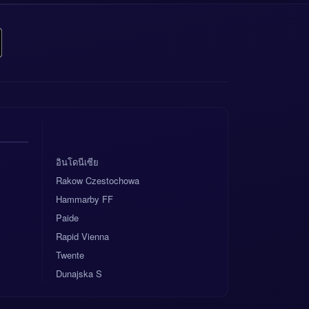
อินโดนีเซีย
Rakow Czestochowa
Hammarby FF
Paide
Rapid Vienna
Twente
Dunajska S