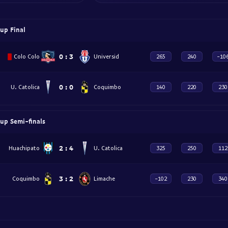
Cup Final
0
:
3
Colo Colo
Universid
265
240
-10
0
:
0
U. Catolica
Coquimbo
140
220
230
Cup Semi-finals
2
:
4
Huachipato
U. Catolica
325
250
112
3
:
2
Coquimbo
Limache
-102
230
340