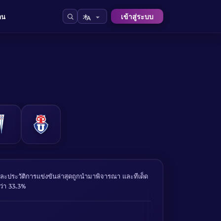
เข้าสู่ระบบ
าน
และประวัติการแข่งขันล่าสุดถูกนำมาพิจารณา และทีเด็ด
ว่า 33.3%