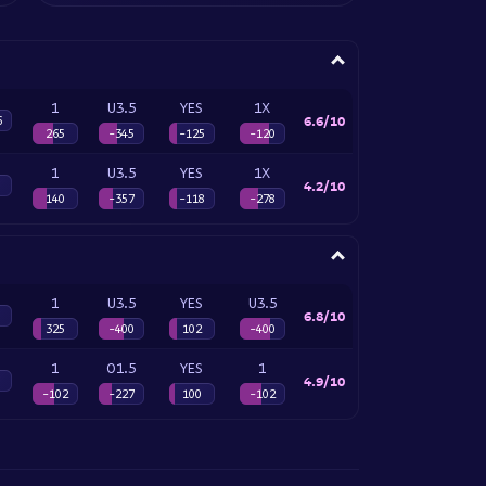
1
U3.5
YES
1X
6.6/10
6
265
-345
-125
-120
1
U3.5
YES
1X
4.2/10
140
-357
-118
-278
1
U3.5
YES
U3.5
6.8/10
325
-400
102
-400
1
O1.5
YES
1
4.9/10
-102
-227
100
-102