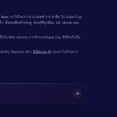
 Apex
เราได้วิเคราะห์
3 แมตช์
จาก
6 ทีม
ใน Super Cup
่ำ, ทั้งสองทีมทำประตู, สกอร์ที่ถูกต้อง, xG, เตะมุม และ
ขึ้นใน
50%
ของเกม การทำนายSuper Cup ชิลีที่เสร็จสิ้น
ารแข่งขัน โดยเสมอ 25%
ทีเด็ดบอล AI
ของเราไปไกลกว่า