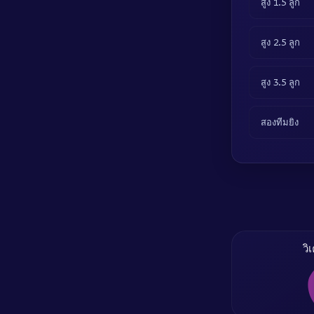
สูง 1.5 ลูก
สูง 2.5 ลูก
สูง 3.5 ลูก
สองทีมยิง
วิ