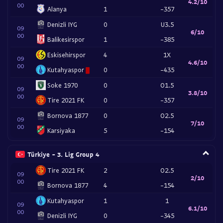
4.2/10
00
Alanya
1
-357
Denizli IYG
0
U3.5
09
6/10
00
Balikesirspor
1
-385
Eskisehirspor
4
1X
09
4.6/10
00
Kutahyaspor
0
-435
Soke 1970
0
O1.5
09
3.8/10
00
Tire 2021 FK
0
-357
Bornova 1877
0
O2.5
09
7/10
00
Karsiyaka
5
-154
Türkiye - 3. Lig Group 4
Tire 2021 FK
2
O2.5
09
2/10
00
Bornova 1877
4
-154
Kutahyaspor
1
1
09
6.1/10
00
Denizli IYG
0
-345