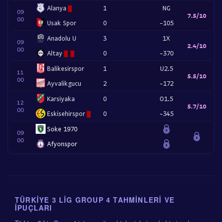
Alanya
1
NG
09
7.5/10
00
Usak Spor
0
-105
Anadolu U
3
1X
09
2.4/10
00
Altay
0
-370
Balikesirspor
1
U2.5
11
5.5/10
00
Ayvalikgucu
2
-172
Karsiyaka
0
O1.5
12
5.7/10
00
Eskisehirspor
0
-345
Soke 1970
09
00
Afyonspor
TÜRKIYE 3 LIG GROUP 4 TAHMINLERI VE
İPUÇLARI