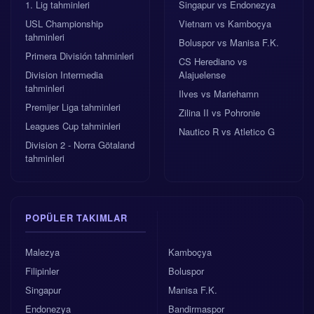
1. Lig tahminleri
Singapur vs Endonezya
USL Championship
Vietnam vs Kamboçya
tahminleri
Boluspor vs Manisa F.K.
Primera División tahminleri
CS Herediano vs
Division Intermedia
Alajuelense
tahminleri
Ilves vs Mariehamn
Premijer Liga tahminleri
Zilina II vs Pohronie
Leagues Cup tahminleri
Nautico R vs Atletico G
Division 2 - Norra Götaland
tahminleri
POPÜLER TAKIMLAR
Malezya
Kamboçya
Filipinler
Boluspor
Singapur
Manisa F.K.
Endonezya
Bandirmaspor