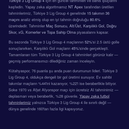
Türkiye 3 Lig Group 4
için en güncel tahminleri ve bahis ipuçlarını
keşfedin. Yapay zeka algoritmamız
NT Apex
tarafından üretilen
tahminlerimiz, Türkiye 3 Lig Group 4 genelinde
15 takımın
36
maçını
analiz etmiş olup en iyi tahmin doğruluğu
80.6%
üzerindedir. Tahminler
Maç Sonucu, Alt/Üst, Karşılıklı Gol, Doğru
Skor, xG, Kornerler ve Topa Sahip Olma
piyasalarını kapsar.
Bu sezonda Türkiye 3 Lig Group 4 maçlarının
52%
'si 2.5 üstü golle
sonuçlanırken, Karşılıklı Gol maçların
45%
'sinde gerçekleşti.
Tamamlanan tüm Türkiye 3 Lig Group 4 tahminleri görünür kalır —
geçmiş performansımızı dilediğiniz zaman inceleyin.
Kütahyaspor, 76 puanla şu anda puan durumunun lideri. Türkiye 3
Lig Group 4, oldukça dengeli bir gol üretimi sunuyor. Ev sahibi
takımlar maçların %44'ini kazanıyor, %22'i ise beraberlikle bitiyor.
Soke 1970 vs Afjet Afyonspor maçı için ücretsiz AI tahminimiz —
deplasman veya beraberlik, %28 güvenle.
Yapay zeka futbol
tahminlerimiz
yalnızca Türkiye 3 Lig Group 4 ile sınırlı değil —
dünya genelinde 160'tan fazla ligi kapsıyoruz.