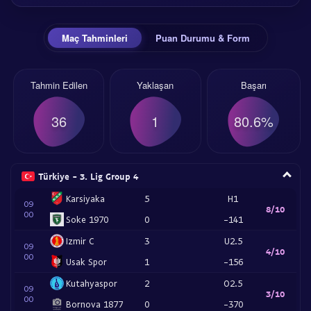
Maç Tahminleri
Puan Durumu & Form
Tahmin Edilen
Yaklaşan
Başarı
36
1
80.6%
Türkiye - 3. Lig Group 4
Karsiyaka
5
H1
09
8/10
00
Soke 1970
0
-141
Izmir C
3
U2.5
09
4/10
00
Usak Spor
1
-156
Kutahyaspor
2
O2.5
09
3/10
00
Bornova 1877
0
-370