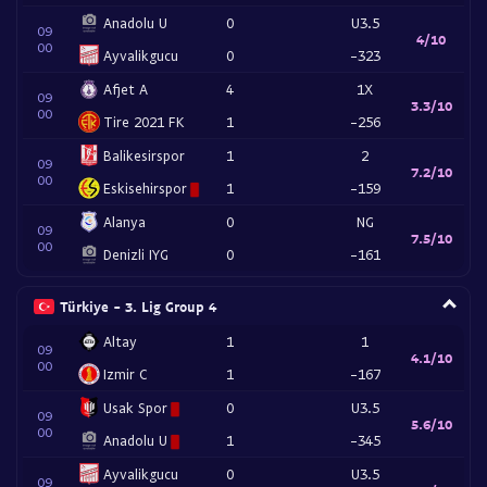
Anadolu U
0
U3.5
09
4/10
00
Ayvalikgucu
0
-323
Afjet A
4
1X
09
3.3/10
00
Tire 2021 FK
1
-256
Balikesirspor
1
2
09
7.2/10
00
Eskisehirspor
1
-159
Alanya
0
NG
09
7.5/10
00
Denizli IYG
0
-161
Türkiye - 3. Lig Group 4
Altay
1
1
09
4.1/10
00
Izmir C
1
-167
Usak Spor
0
U3.5
09
5.6/10
00
Anadolu U
1
-345
Ayvalikgucu
0
U3.5
09