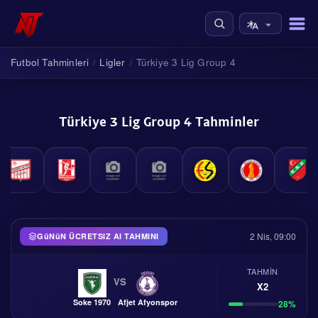
Futbol Tahminleri
Ligler
Türkiye 3 Lig Group 4
/
/
Türkiye 3 Lig Group 4 Tahminler
2 Nis, 09:00
GüNüN ÜCRETSIZ AI TAHMINI
TAHMIN
VS
X2
Soke 1970
Afjet Afyonspor
28%