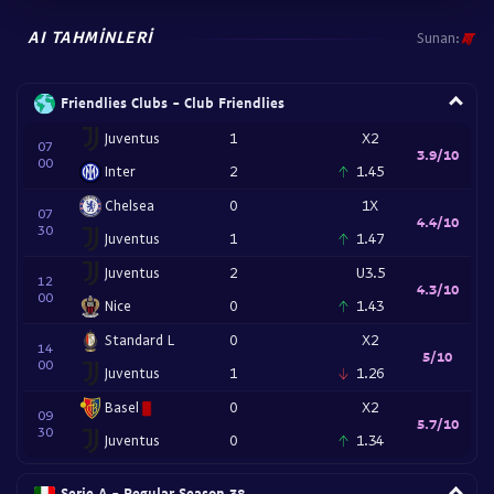
AI TAHMINLERI
Sunan:
Friendlies Clubs - Club Friendlies
Juventus
1
X2
07
3.9/10
00
Inter
2
1.45
Chelsea
0
1X
07
4.4/10
30
Juventus
1
1.47
Juventus
2
U3.5
12
4.3/10
00
Nice
0
1.43
Standard L
0
X2
14
5/10
00
Juventus
1
1.26
Basel
0
X2
09
5.7/10
30
Juventus
0
1.34
Serie A - Regular Season 38