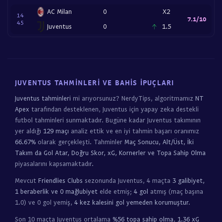
AC Milan
0
X2
14
7.1/10
45
Juventus
0
1.5
JUVENTUS TAHMINLERI VE BAHIS İPUÇLARI
Juventus tahminleri
mi arıyorsunuz? NerdyTips, algoritmamız
NT
Apex
tarafından desteklenen, Juventus için yapay zeka destekli
futbol tahminleri sunmaktadır. Bugüne kadar Juventus takımının
yer aldığı
129 maçı
analiz ettik ve en iyi tahmin başarı oranımız
66.67%
olarak gerçekleşti. Tahminler
Maç Sonucu, Alt/Üst, İki
Takım da Gol Atar, Doğru Skor, xG, Kornerler ve Topa Sahip Olma
piyasalarını kapsamaktadır.
Mevcut
Friendlies Clubs
sezonunda Juventus, 4 maçta
3 galibiyet,
1 beraberlik ve 0 mağlubiyet
elde etmiş;
4 gol
atmış (maç başına
1.0) ve 0 gol yemiş,
4 kez kalesini gol yemeden korumuştur
.
Son 10 maçta Juventus ortalama
%56 topa sahip olma
,
1.36 xG