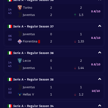
Torino
2
2
14
5.6/10
45
Juventus
2
1.5
Serie A - Regular Season 37
Juventus
0
1
06
8.8/10
00
Fiorentina
2
1.35
Serie A - Regular Season 36
Lecce
0
2
14
8.8/10
45
Juventus
1
1.44
Serie A - Regular Season 35
Juventus
1
1
12
10/10
00
Hellas V
1
1.2
Serie A - Regular Season 34