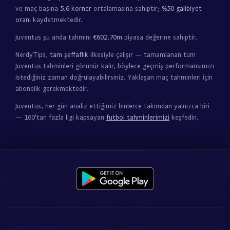
ve maç başına
5.6 korner
ortalamasına sahiptir;
%50 galibiyet
oranı
kaydetmektedir.
Juventus şu anda tahmini
€602.70m
piyasa değerine sahiptir.
NerdyTips,
tam şeffaflık
ilkesiyle çalışır — tamamlanan tüm
Juventus tahminleri görünür kalır, böylece geçmiş performansımızı
istediğiniz zaman doğrulayabilirsiniz. Yaklaşan maç tahminleri için
abonelik gerekmektedir.
Juventus, her gün analiz ettiğimiz binlerce takımdan yalnızca biri
— 160'tan fazla ligi kapsayan
futbol tahminlerimizi
keşfedin.