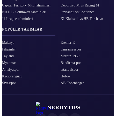
Capital Territory NPL tahminleri
Deportivo M vs Racing M
NB III - Southwest tahminleri
Paysandu vs Confianca
J1 League tahminleri
KI Klaksvik vs HB Torshavn
POPÜLER TAKIMLAR
Malezya
Esenler E
Filipinler
Umraniyespor
Tayland
Mardin 1969
Myanmar
Bandirmaspor
Antalyaspor
Istanbulspor
Keciorengucu
Hobro
Sivasspor
AB Copenhagen
NERDYTIPS