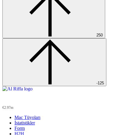
250
-125
Al Riffa
€2.97m
Maç Tüyoları
İstatistikler
Form
H2H