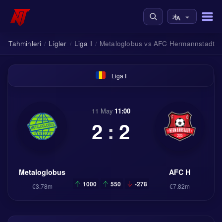
ol Tahminleri
Ligler
Liga I
Metaloglobus vs AFC Hermannstadt
/
/
/
Liga I
11 May
11:00
2
:
2
Metaloglobus
AFC H
1000
550
-278
€3.78m
€7.82m