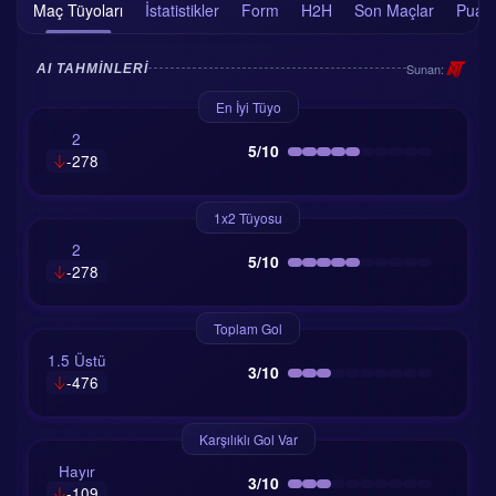
Maç Tüyoları
İstatistikler
Form
H2H
Son Maçlar
Puan
Sunan:
AI TAHMINLERI
En İyi Tüyo
2
5/10
-278
1x2 Tüyosu
2
5/10
-278
Toplam Gol
1.5 Üstü
3/10
-476
Karşılıklı Gol Var
Hayır
3/10
-109