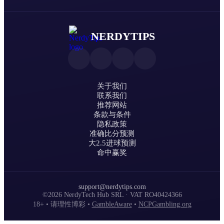
NERDYTIPS
关于我们
联系我们
推荐网站
条款与条件
隐私政策
准确比分预测
大2.5进球预测
命中赢奖
support@nerdytips.com
©2026 NerdyTech Hub SRL · VAT RO40424366
18+ • 请理性博彩 •
GambleAware
•
NCPGambling.org