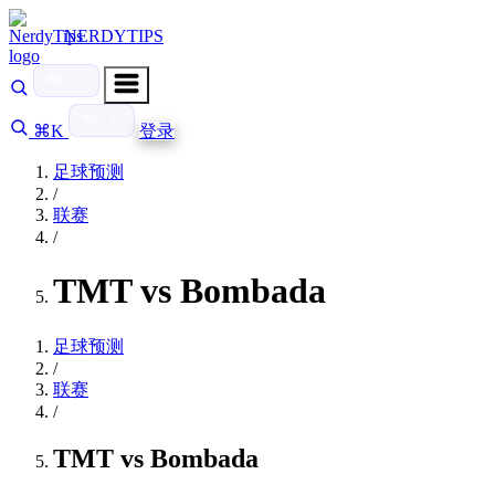
NERDYTIPS
⌘K
登录
足球预测
/
联赛
/
TMT vs Bombada
足球预测
/
联赛
/
TMT vs Bombada