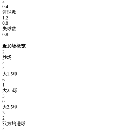
2
0.4
进球数
1.2
0.8
失球数
0.8
近10场概览
2
胜场
4
4
大1.5球
6
1
大2.5球
3
0
大3.5球
3
2
双方均进球
4