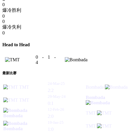
0
爆冷胜利
0
0
爆冷失利
0
Head to Head
0
-
1
-
4
最新比赛
24-Mar-25
TMT
Bombada
2:2
29-May-24
Bombada
TMT
0:1
12-Feb-26
TMT
Bombada
2:0
19-Jan-25
TMT
Bombada
1:0