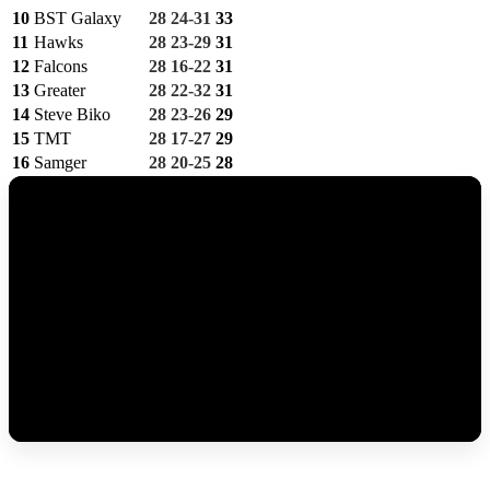
10
BST Galaxy
28
24-31
33
11
Hawks
28
23-29
31
12
Falcons
28
16-22
31
13
Greater
28
22-32
31
14
Steve Biko
28
23-26
29
15
TMT
28
17-27
29
16
Samger
28
20-25
28