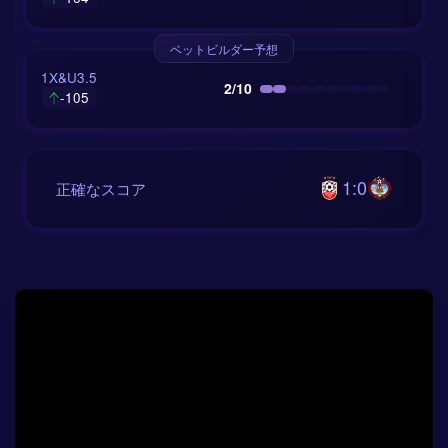
ベットビルダー予想
1X&U3.5
2/10
-105
1:0
正確なスコア