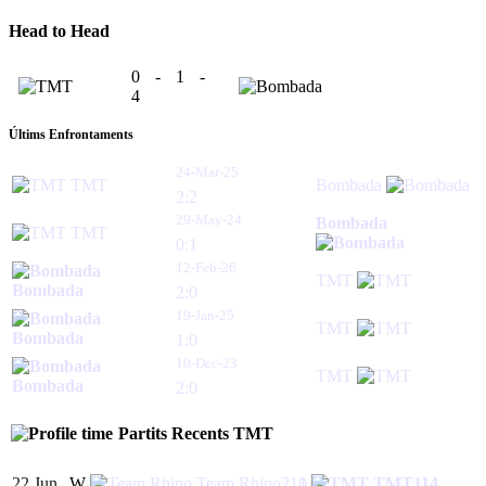
Head to Head
0
-
1
-
4
Últims Enfrontaments
24-Mar-25
TMT
Bombada
2:2
29-May-24
Bombada
TMT
0:1
12-Feb-26
TMT
Bombada
2:0
19-Jan-25
TMT
Bombada
1:0
10-Dec-23
TMT
Bombada
2:0
Partits Recents
TMT
22 Jun
W
Team Rhino
210
1
TMT
114