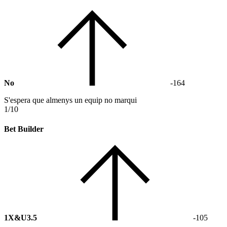
No
-164
S'espera que almenys un equip no marqui
1/10
Bet Builder
1X&U3.5
-105