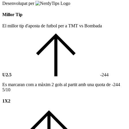
Desenvolupat per
Millor Tip
El millor tip d'aposta de futbol per a TMT vs Bombada
U2.5
-244
Es marcaran com a màxim 2 gols al partit amb una quota de -244
5/10
1X2