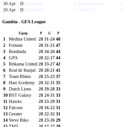
30 Apr
D
Bombada
2
Hart Acedemy
2
20 Apr
D
Bombada
0
Greater T
0
Gambia - GFA League
Equip
P
G
P
1
Medina United
28
31-24
48
2
Fortune
28
31-21
47
3
Bombada
28
34-26
44
4
GPA
28
22-17
44
5
Brikama United
28
33-27
42
6
Real de Banjul
28
28-21
41
7
Team Rhino
28
25-23
37
8
Hart Acedemy
28
32-31
35
9
Dutch Lions
28
29-28
33
10
BST Galaxy
28
24-31
33
11
Hawks
28
23-29
31
12
Falcons
28
16-22
31
13
Greater
28
22-32
31
14
Steve Biko
28
23-26
29
15
TMT
28
17-27
29