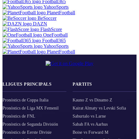
Football365
YahooSports
PlanetFootball
BeSoccer
DAZN
FlashScore
OneFootball
Football365
YahooSports
PlanetFootball
LLIGUES PRINCIPALS
PARTITS
Pronòstics de Coppa Italia
Kauno Z vs Dinamo Z
Pronòstics de Liga MX Femenil
Kairat Almaty vs Levski Sofia
Pronòstics de FNL
Saburtalo vs Larne
Pronòstics de Segunda División
Sabah FA vs Aarhus
Pronòstics de Eerste Divisie
Boise vs Forward M