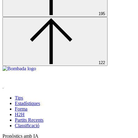
195
122
Bombada
-
Tips
Estadístiques
Forma
H2H
Partits Recents
Classificació
Pronòstics amb IA