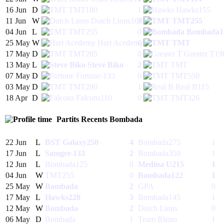
16 Jun
D
TMT
180
1
Hawks
155
11 Jun
W
Dutch Lions
108
3
TMT
255
04 Jun
L
TMT
255
0
Bombada
1
25 May
W
Hart Acedemy
0
TMT
17 May
D
TMT
205
0
Greater T
19
13 May
L
Steve Biko
2
TMT
07 May
D
Fortune
-133
0
TMT
550
03 May
D
TMT
280
1
Real B
115
18 Apr
D
Falcons
110
0
TMT
326
Partits Recents
Bombada
22 Jun
L
BST Galaxy
250
4
Bombada
275
1
17 Jun
L
Samger
-133
2
Bombada
350
1
12 Jun
L
Bombada
125
0
Medina U
215
1
04 Jun
W
TMT
255
0
Bombada
122
1
25 May
W
Bombada
2
GPA
0
17 May
L
Hawks
220
3
Bombada
145
1
12 May
W
Bombada
2
Dutch Lions
0
06 May
D
Bombada
1
Team Rhino
1