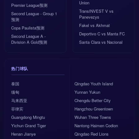
Union
Premier League预测
TransINVEST V vs
Second League - Group 1
Panevezys
预测
Fakel vs Akhmat
Copa Paulista预测
Deportivo C vs Manta FC
Second League A -
Division A Gold预测
Santa Clara vs Nacional
热门球队
泰国
Qingdao Youth Island
缅甸
Yunnan Yukun
马来西亚
Chengdu Better City
菲律宾
Hangzhou Greentown
Guangdong Mingtu
Wuhan Three Towns
Yichun Grand Tiger
Nantong Haimen Codion
Henan Jianye
Qingdao Red Lions