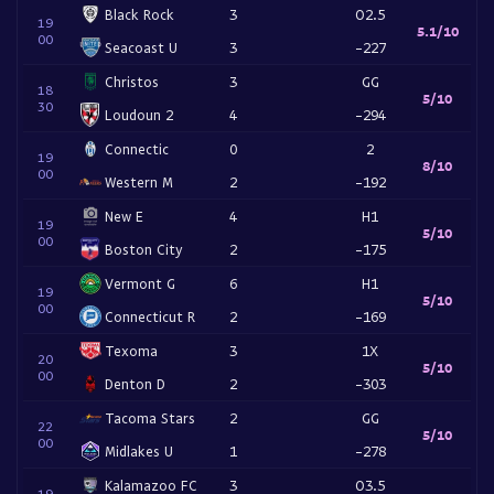
Black Rock
3
O2.5
19
5.1/10
00
Seacoast U
3
-227
Christos
3
GG
18
5/10
30
Loudoun 2
4
-294
Connectic
0
2
19
8/10
00
Western M
2
-192
New E
4
H1
19
5/10
00
Boston City
2
-175
Vermont G
6
H1
19
5/10
00
Connecticut R
2
-169
Texoma
3
1X
20
5/10
00
Denton D
2
-303
Tacoma Stars
2
GG
22
5/10
00
Midlakes U
1
-278
Kalamazoo FC
3
O3.5
19