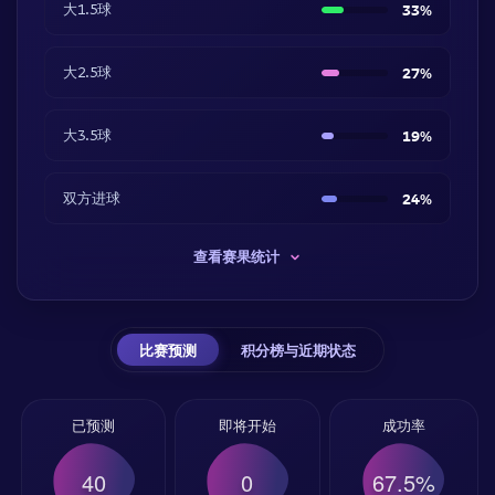
大1.5球
33%
大2.5球
27%
大3.5球
19%
双方进球
24%
查看赛果统计
比赛预测
积分榜与近期状态
已预测
即将开始
成功率
40
0
67.5%