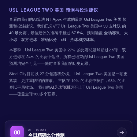
USL LEAGUE TWO 美国 预测与投注建议
查看由我们的AI算法
NT Apex
生成的最新
Usl League Two 美国
预
测和投注建议。我们已分析了Usl League Two 美国中
33 支球队
的
40 场比赛
，最佳建议的准确率超过
67.5%
。预测涵盖
全场赛果、大
小球、双方进球、准确比分、xG、角球和控球率
。
本赛季，Usl League Two 美国中
27%
的比赛总进球超过2.5球，双
方进球在
24%
的比赛中达成。所有已结束的Usl League Two 美国
预测均完全可见——随时查看我们的历史记录。
Steel City目前以 27 分领跑积分榜。 Usl League Two 美国是一项更
紧凑、更注重防守的赛事。 主队在 19% 的比赛中获胜，68% 的比
赛以平局收场。 我们的
AI足球预测
远不止于Usl League Two 美国
——覆盖全球160多个联赛。
AI · TODAY
今日精确比分预测