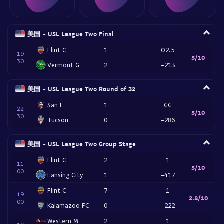
美国 - USL League Two Final
Flint C
1
O2.5
19
5/10
30
Vermont G
2
-213
美国 - USL League Two Round of 32
San F
1
GG
22
5/10
30
Tucson
0
-286
美国 - USL League Two Group Stage
Flint C
2
1
11
5/10
00
Lansing City
1
-417
Flint C
7
1
19
2.8/10
00
Kalamazoo FC
0
-222
Western M
2
1