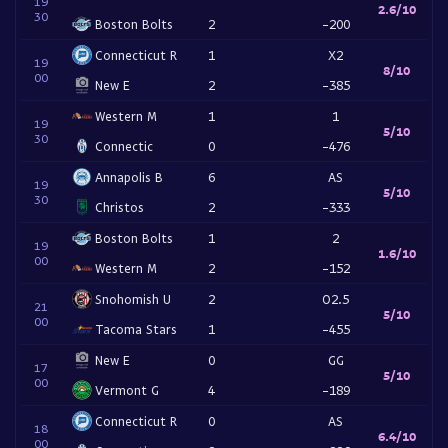
19
2.6/10
30
Boston Bolts
2
-200
Connecticut R
1
X2
19
8/10
00
New E
2
-385
Western M
1
1
19
5/10
30
Connectic
0
-476
Annapolis B
6
AS
19
5/10
30
Christos
2
-333
Boston Bolts
1
2
19
1.6/10
00
Western M
2
-152
Snohomish U
2
O2.5
21
5/10
00
Tacoma Stars
1
-455
New E
0
GG
17
5/10
00
Vermont G
4
-189
Connecticut R
0
AS
18
6.4/10
00