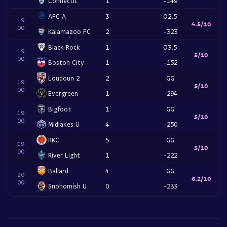
Connectic
1
-149
AFC A
3
O2.5
19
4.5/10
00
Kalamazoo FC
2
-323
Black Rock
1
O3.5
19
5/10
00
Boston City
1
-152
Loudoun 2
2
GG
19
5/10
00
Evergreen
1
-294
Bigfoot
1
GG
19
5/10
00
Midlakes U
4
-250
RKC
5
GG
19
5/10
00
River Light
1
-222
Ballard
4
GG
20
6.2/10
00
Snohomish U
0
-233