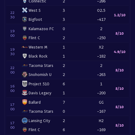
Connectic
2
-286
West S
3
O2.5
22
1.2/10
30
Bigfoot
3
-417
Kalamazoo FC
0
2
19
5/10
00
Flint C
2
-250
Western M
1
X2
19
4.9/10
30
Black Rock
1
-182
Tacoma Stars
2
2
22
5/10
00
Snohomish U
2
-263
Project 51O
6
1
16
5/10
00
Davis Legacy
1
-200
Ballard
7
GG
17
5/10
00
Tacoma Stars
0
-167
Lansing City
2
H2
17
5/10
00
Flint C
6
-169