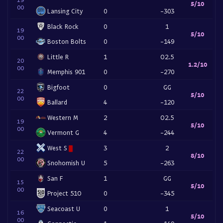
5/10
00
Lansing City
0
-303
Black Rock
0
1
19
5/10
00
Boston Bolts
0
-149
Little R
1
O2.5
20
1.2/10
00
Memphis 901
0
-270
Bigfoot
0
GG
22
5/10
00
Ballard
4
-120
Western M
2
O2.5
19
5/10
00
Vermont G
4
-244
West S
3
2
22
8/10
00
Snohomish U
5
-263
San F
1
GG
15
5/10
00
Project 51O
0
-345
Seacoast U
0
1
16
5/10
00