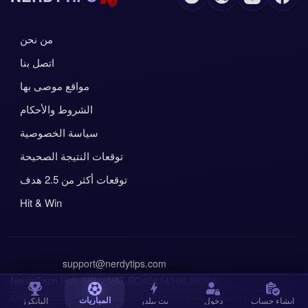
من نحن
اتصل بنا
مواقع موصى بها
الشروط والأحكام
سياسة الخصوصية
توقعات النتيجة الصحيحة
توقعات أكثر من 2.5 هدف
Hit & Win
support@nerdytips.com
©2026 NerdyTech Hub SRL · VAT RO40424366
+18 • يرجى المراهنة بمسؤولية •
NCPGambling.org
•
GambleAware
المباريات
إنشاء حساب
دخول
بِت بيلدر
البانكرز