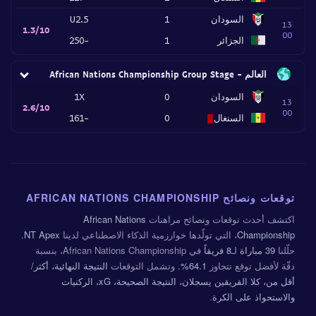
السودان
1
U2.5
13
1.3/10
00
الجزائر
1
-250
العالم - African Nations Championship Group Stage
السودان
0
1X
13
2.6/10
00
السنغال
0
-161
توقعات ونصائح AFRICAN NATIONS CHAMPIONSHIP
اكتشف أحدث توقعات ونصائح مراهنات
African Nations
Championship
، التي تولّدها خوارزمية الذكاء الاصطناعي لدينا
NT Apex
.
حلّلنا
39 مباراة
لـ
8 فريقاً
في African Nations Championship، بنسبة
دقّة لأفضل توقع تتجاوز
64.1%
. وتشمل التوقعات
النتيجة النهائية، أكثر/
أقل من، كلا الفريقين يسجلان، النتيجة الصحيحة، xG، الركنيات
والاستحواذ على الكرة
.