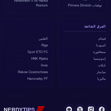
Hoffenheim II vs Hansa
توقعات Primera División
Rostock
الفرق الشائعة
فيتنام
الفلبين
كمبوديا
Riga
سنغافورة
Gyori ETO FC
إندونيسيا
HNK Rijeka
تايلاند
Ilves
ميانمار
Rakow Czestochowa
ماليزيا
Hammarby FF
NERDYTIPS