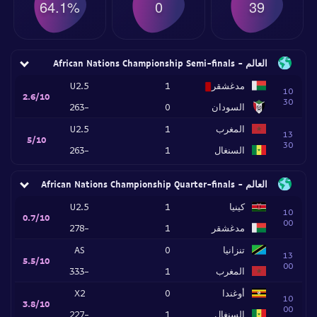
64.1%
0
39
العالم - African Nations Championship Semi-finals
مدغشقر
1
U2.5
10
2.6/10
30
السودان
0
-263
المغرب
1
U2.5
13
5/10
30
السنغال
1
-263
العالم - African Nations Championship Quarter-finals
كينيا
1
U2.5
10
0.7/10
00
مدغشقر
1
-278
تنزانيا
0
AS
13
5.5/10
00
المغرب
1
-333
أوغندا
0
X2
10
3.8/10
00
السنغال
1
-227