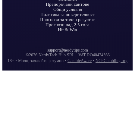
Препоръчани сайтове
Общи условия
Политика за поверителност
Прогнози за точен резултат
Прогнози над 2.5 гола
Hit & Win
support@nerdytips.com
©2026 NerdyTech Hub SRL · VAT RO40424366
18+ • Моля, залагайте разумно •
GambleAware
•
NCPGambling.org