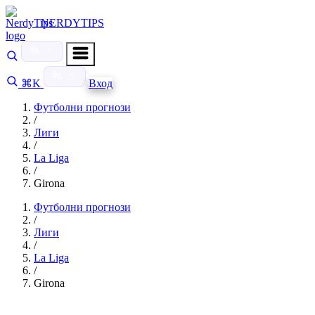
NERDYTIPS
⌘K
Вход
Футболни прогнози
/
Лиги
/
La Liga
/
Girona
Футболни прогнози
/
Лиги
/
La Liga
/
Girona