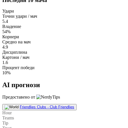
Последни 10 мача
Удари
Точни удари / мач
5.4
Владение
54%
Корнери
Средно на мач
4.9
Дисциплина
Картони / мач
1.6
Процент победи
10%
AI прогнози
Предоставено от
Friendlies Clubs - Club Friendlies
Hour
Teams
Tip