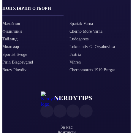
ПОПУЛЯРНИ ОТБОРИ
Малайзия
Spartak Varna
Филипини
Cherno More Varna
Тайланд
Ludogorets
Мианмар
Lokomotiv G. Oryahovitsa
Sportist Svoge
Fratria
Pirin Blagoevgrad
Vihren
Botev Plovdiv
Chernomorets 1919 Burgas
NERDYTIPS
За нас
Контакти