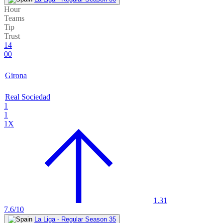
Hour
Teams
Tip
Trust
14
00
Girona
Real Sociedad
1
1
1X
1.31
7.6/10
La Liga - Regular Season 35