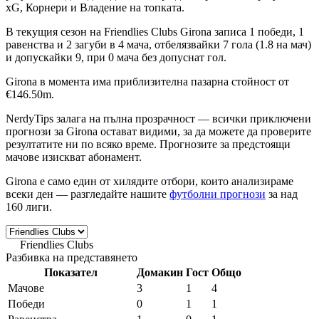
xG, Корнери и Владение на топката
.
В текущия сезон на
Friendlies Clubs
Girona записа
1 победи, 1
равенства и 2 загуби
в 4 мача, отбелязвайки
7 гола
(1.8 на мач)
и допускайки 9, при
0 мача без допуснат гол
.
Girona в момента има приблизителна пазарна стойност от
€146.50m
.
NerdyTips залага на
пълна прозрачност
— всички приключени
прогнози за Girona остават видими, за да можете да проверите
резултатите ни по всяко време. Прогнозите за предстоящи
мачове изискват абонамент.
Girona е само един от хилядите отбори, които анализираме
всеки ден — разгледайте нашите
футболни прогнози
за над
160 лиги.
Friendlies Clubs
World • Сезон 2026
Разбивка на представянето
Показател
Домакин
Гост
Общо
Мачове
3
1
4
Победи
0
1
1