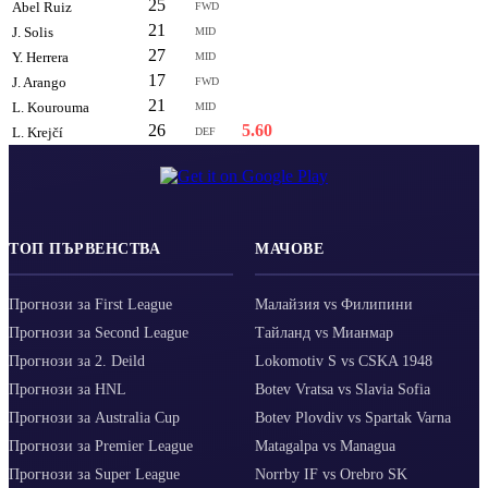
25
6.47
Abel Ruiz
FWD
21
6.46
J. Solis
MID
27
6.45
Y. Herrera
MID
17
6.45
J. Arango
FWD
21
6.30
L. Kourouma
MID
26
5.60
L. Krejčí
DEF
ТОП ПЪРВЕНСТВА
МАЧОВЕ
Прогнози за First League
Малайзия vs Филипини
Прогнози за Second League
Тайланд vs Мианмар
Прогнози за 2. Deild
Lokomotiv S vs CSKA 1948
Прогнози за HNL
Botev Vratsa vs Slavia Sofia
Прогнози за Australia Cup
Botev Plovdiv vs Spartak Varna
Прогнози за Premier League
Matagalpa vs Managua
Прогнози за Super League
Norrby IF vs Orebro SK