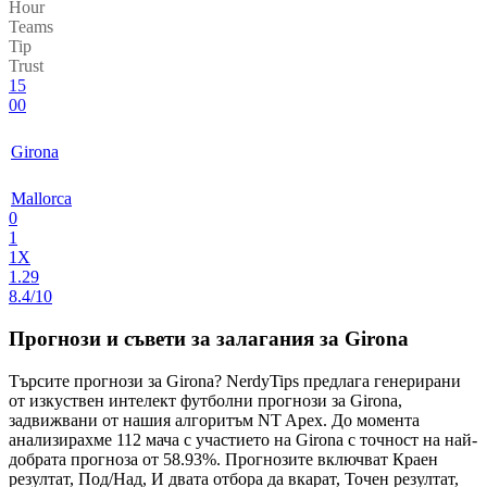
Hour
Teams
Tip
Trust
15
00
Girona
Mallorca
0
1
1X
1.29
8.4/10
Прогнози и съвети за залагания за Girona
Търсите
прогнози за Girona
? NerdyTips предлага генерирани
от изкуствен интелект футболни прогнози за Girona,
задвижвани от нашия алгоритъм
NT Apex
. До момента
анализирахме
112 мача
с участието на Girona с точност на най-
добрата прогноза от
58.93%
. Прогнозите включват
Краен
резултат, Под/Над, И двата отбора да вкарат, Точен резултат,