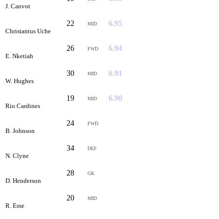
J. Canvot
22
6.95
MID
Christantus Uche
26
6.94
FWD
E. Nketiah
30
6.91
MID
W. Hughes
19
6.90
MID
Rio Cardines
24
6.87
FWD
B. Johnson
34
6.80
DEF
N. Clyne
28
6.78
GK
D. Henderson
20
6.77
MID
R. Esse