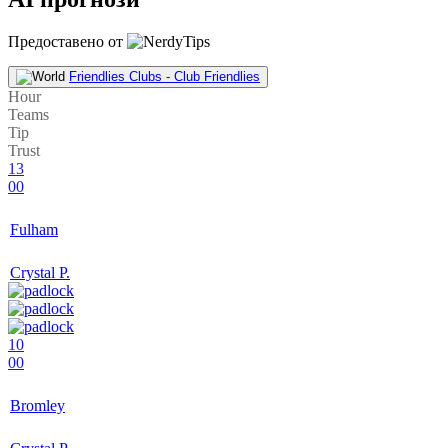
Предоставено от
Friendlies Clubs - Club Friendlies
Hour
Teams
Tip
Trust
13
00
Fulham
Crystal P.
10
00
Bromley