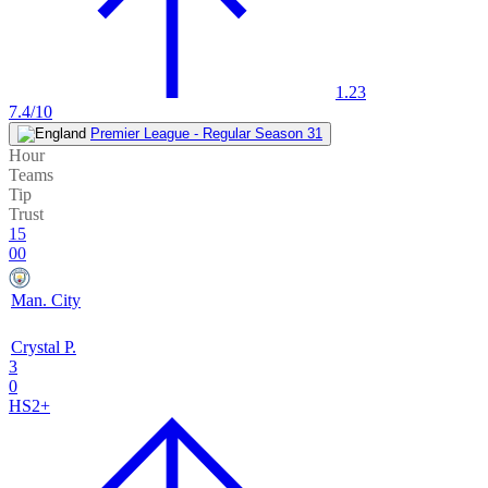
1.23
7.4/10
Premier League - Regular Season 31
Hour
Teams
Tip
Trust
15
00
Man. City
Crystal P.
3
0
HS2+