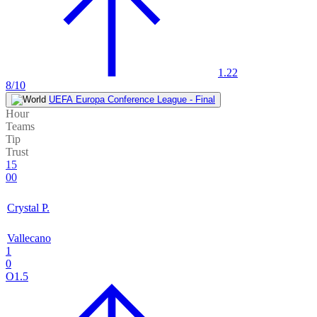
1.22
8/10
UEFA Europa Conference League - Final
Hour
Teams
Tip
Trust
15
00
Crystal P.
Vallecano
1
0
O1.5