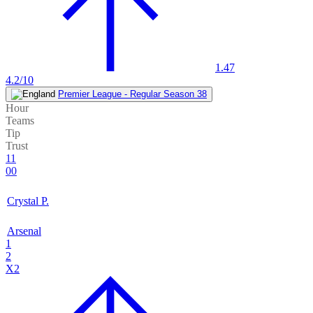
1.47
4.2/10
Premier League - Regular Season 38
Hour
Teams
Tip
Trust
11
00
Crystal P.
Arsenal
1
2
X2