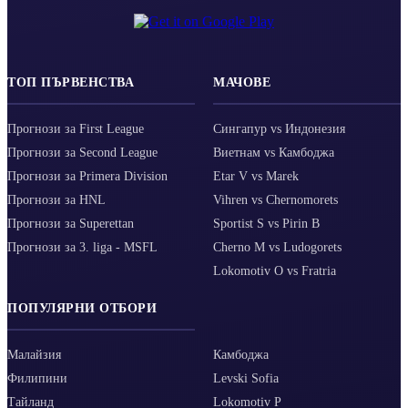
ТОП ПЪРВЕНСТВА
МАЧОВЕ
Прогнози за First League
Сингапур vs Индонезия
Прогнози за Second League
Виетнам vs Камбоджа
Прогнози за Primera Division
Etar V vs Marek
Прогнози за HNL
Vihren vs Chernomorets
Прогнози за Superettan
Sportist S vs Pirin B
Прогнози за 3. liga - MSFL
Cherno M vs Ludogorets
Lokomotiv O vs Fratria
ПОПУЛЯРНИ ОТБОРИ
Малайзия
Камбоджа
Филипини
Levski Sofia
Тайланд
Lokomotiv P