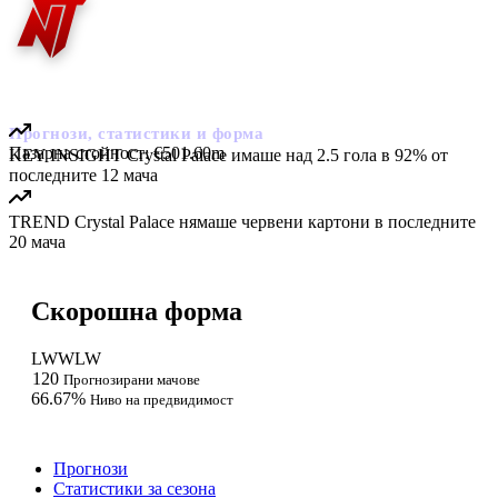
Crystal Palace
Прогнози, статистики и форма
Пазарна стойност:
€501.60m
KEY INSIGHT
Crystal Palace имаше над 2.5 гола в 92% от
последните 12 мача
TREND
Crystal Palace нямаше червени картони в последните
20 мача
Скорошна форма
L
W
W
L
W
120
Прогнозирани мачове
66.67%
Ниво на предвидимост
Прогнози
Статистики за сезона