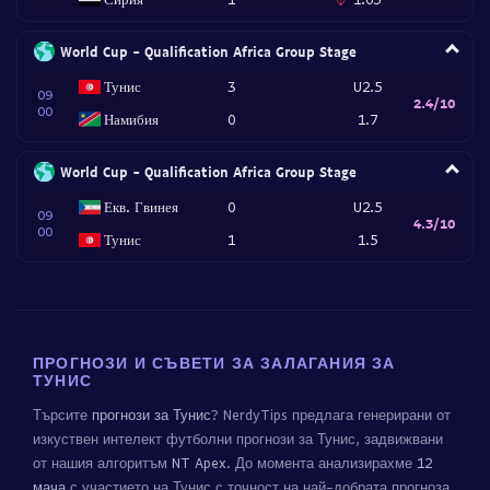
World Cup - Qualification Africa Group Stage
Тунис
3
U2.5
09
2.4/10
00
Намибия
0
1.7
World Cup - Qualification Africa Group Stage
Екв. Гвинея
0
U2.5
09
4.3/10
00
Тунис
1
1.5
ПРОГНОЗИ И СЪВЕТИ ЗА ЗАЛАГАНИЯ ЗА
ТУНИС
Търсите
прогнози за Тунис
? NerdyTips предлага генерирани от
изкуствен интелект футболни прогнози за Тунис, задвижвани
от нашия алгоритъм
NT Apex
. До момента анализирахме
12
мача
с участието на Тунис с точност на най-добрата прогноза