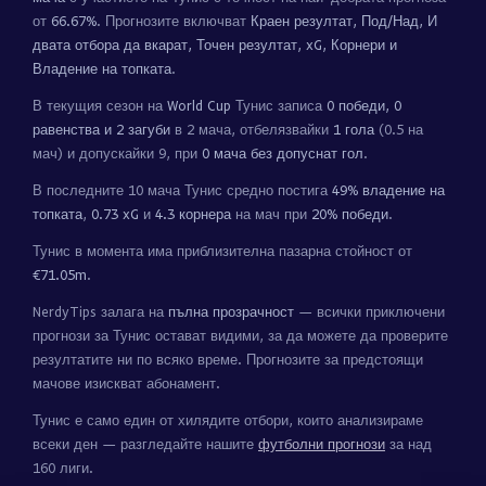
от
66.67%
. Прогнозите включват
Краен резултат, Под/Над, И
двата отбора да вкарат, Точен резултат, xG, Корнери и
Владение на топката
.
В текущия сезон на
World Cup
Тунис записа
0 победи, 0
равенства и 2 загуби
в 2 мача, отбелязвайки
1 гола
(0.5 на
мач) и допускайки 9, при
0 мача без допуснат гол
.
В последните 10 мача Тунис средно постига
49% владение на
топката
,
0.73 xG
и
4.3 корнера
на мач при
20% победи
.
Тунис в момента има приблизителна пазарна стойност от
€71.05m
.
NerdyTips залага на
пълна прозрачност
— всички приключени
прогнози за Тунис остават видими, за да можете да проверите
резултатите ни по всяко време. Прогнозите за предстоящи
мачове изискват абонамент.
Тунис е само един от хилядите отбори, които анализираме
всеки ден — разгледайте нашите
футболни прогнози
за над
160 лиги.