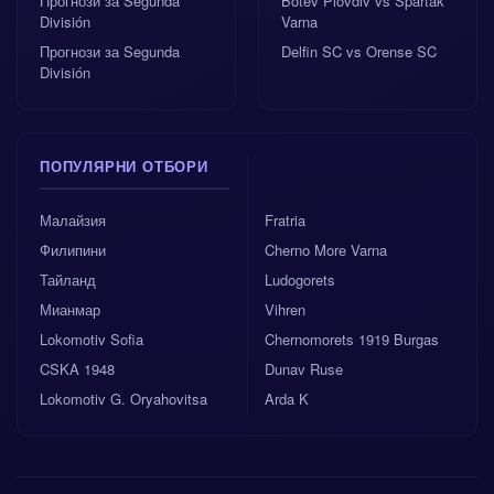
Прогнози за Segunda
Botev Plovdiv vs Spartak
División
Varna
Прогнози за Segunda
Delfin SC vs Orense SC
División
ПОПУЛЯРНИ ОТБОРИ
Малайзия
Fratria
Филипини
Cherno More Varna
Тайланд
Ludogorets
Мианмар
Vihren
Lokomotiv Sofia
Chernomorets 1919 Burgas
CSKA 1948
Dunav Ruse
Lokomotiv G. Oryahovitsa
Arda K