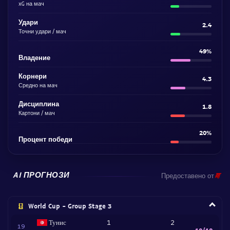
xG на мач
Удари
2.4
Точни удари / мач
49%
Владение
Корнери
4.3
Средно на мач
Дисциплина
1.8
Картони / мач
20%
Процент победи
AI ПРОГНОЗИ
Предоставено от
World Cup - Group Stage 3
Тунис
1
2
19
10/10