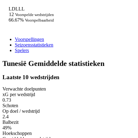
L
D
L
L
L
12
Voorspelde wedstrijden
66.67%
Voorspelbaarheid
Voorspellingen
Seizoensstatistieken
Spelers
Tunesië Gemiddelde statistieken
Laatste 10 wedstrijden
Verwachte doelpunten
xG per wedstrijd
0.73
Schoten
Op doel / wedstrijd
2.4
Balbezit
49%
Hoekschoppen