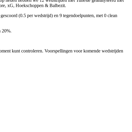
t op heden hebben we
12 wedstrijden
met Tunesië geanalyseerd met
core, xG, Hoekschoppen & Balbezit
.
gescoord (0.5 per wedstrijd) en 9 tegendoelpunten, met
0 clean
n 20%
.
 moment kunt controleren. Voorspellingen voor komende wedstrijden