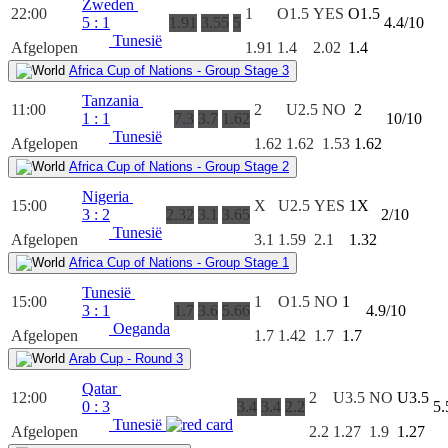
Zweden
22:00
1
O1.5
YES
O1.5
5
:
1
1.91
3.55
5
4.4/10
Tunesië
Afgelopen
1.91
1.4
2.02
1.4
Africa Cup of Nations - Group Stage 3
Tanzania
11:00
2
U2.5
NO
2
1
:
1
7.3
3.7
1.62
10/10
Tunesië
Afgelopen
1.62
1.62
1.53
1.62
Africa Cup of Nations - Group Stage 2
Nigeria
15:00
X
U2.5
YES
1X
3
:
2
2.32
3.1
3.65
2/10
Tunesië
Afgelopen
3.1
1.59
2.1
1.32
Africa Cup of Nations - Group Stage 1
Tunesië
15:00
1
O1.5
NO
1
3
:
1
1.7
3.6
5.66
4.9/10
Oeganda
Afgelopen
1.7
1.42
1.7
1.7
Arab Cup - Round 3
Qatar
12:00
2
U3.5
NO
U3.5
0
:
3
3.4
3.4
2.2
5.
Tunesië
Afgelopen
2.2
1.27
1.9
1.27