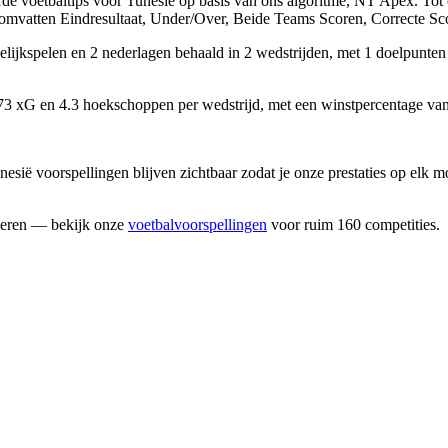
de voetbaltips voor Tunesië op basis van ons algoritme,
NT Apex
. To
 omvatten
Eindresultaat, Under/Over, Beide Teams Scoren, Correcte S
elijkspelen en 2 nederlagen
behaald in 2 wedstrijden, met
1 doelpunten
73 xG
en
4.3 hoekschoppen
per wedstrijd, met een
winstpercentage va
esië voorspellingen blijven zichtbaar zodat je onze prestaties op elk
yseren — bekijk onze
voetbalvoorspellingen
voor ruim 160 competities.