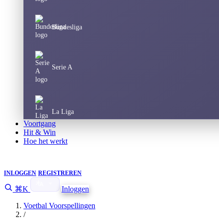
Bundesliga
Serie A
La Liga
Voortgang
Hit & Win
Hoe het werkt
Champions League
INLOGGEN
REGISTREREN
⌘K
Inloggen
Europa League
Voetbal Voorspellingen
/