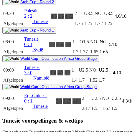
Arab Cup - Round 2
Palestina
09:30
2
U3.5
NO
U3.5
2
:
2
4.5
3.6
1.72
4.6/10
Tunesië
Afgelopen
1.75
1.25
1.72
1.25
Arab Cup - Round 1
Tunesië
08:00
1
O1.5
NO
NG
0
:
1
1.7
3.65
5.4
5/10
Syrië
Afgelopen
1.7
1.37
1.65
1.65
World Cup - Qualification Africa Group Stage
Tunesië
09:00
1
U2.5
NO
U2.5
3
:
0
1.4
4.2
8.3
2.4/10
Namibië
Afgelopen
1.4
1.7
1.52
1.7
World Cup - Qualification Africa Group Stage
Eq.-Guinea
09:00
2
U2.5
NO
U2.5
0
:
1
3.8
3.15
2.04
4.3/1
Tunesië
Afgelopen
2.17
1.5
1.67
1.5
Tunesië voorspellingen & wedtips