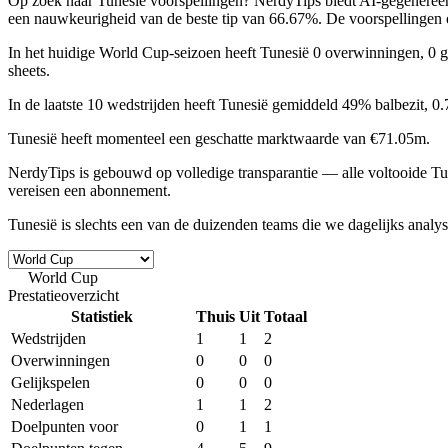
Op zoek naar
Tunesië voorspellingen
? NerdyTips biedt AI-gegenereer
een nauwkeurigheid van de beste tip van
66.67%
. De voorspellingen
In het huidige
World Cup
-seizoen heeft Tunesië
0 overwinningen, 0 g
sheets
.
In de laatste 10 wedstrijden heeft Tunesië gemiddeld
49% balbezit
,
0.
Tunesië heeft momenteel een geschatte marktwaarde van
€71.05m
.
NerdyTips is gebouwd op
volledige transparantie
— alle voltooide Tun
vereisen een abonnement.
Tunesië is slechts een van de duizenden teams die we dagelijks anal
World Cup
World • Seizoen 2026
Prestatieoverzicht
Statistiek
Thuis
Uit
Totaal
Wedstrijden
1
1
2
Overwinningen
0
0
0
Gelijkspelen
0
0
0
Nederlagen
1
1
2
Doelpunten voor
0
1
1