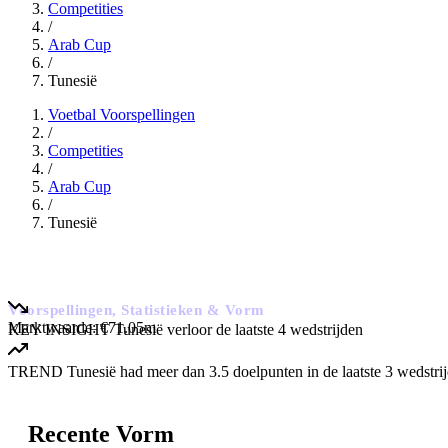
Competities
/
Arab Cup
Conference League
/
Tunesië
Voetbal Voorspellingen
/
Competities
Europees kampioenschap 2028
/
Arab Cup
/
Tunesië
WK 2026
Tunesië
Voorspellingen, Statistieken & Vorm
Bekijk alle competities
Marktwaarde:
€71.05m
KEY INSIGHT
Tunesië verloor de laatste 4 wedstrijden
TREND
Tunesië had meer dan 3.5 doelpunten in de laatste 3 wedstri
Recente Vorm