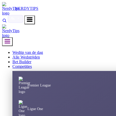
NERDYTIPS
Wedtip van de dag
Alle Wedstrijden
Bet Builder
Competities
Premier League
Ligue One