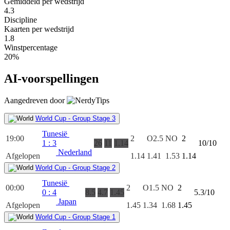
Gemiddeld per wedstrijd
4.3
Discipline
Kaarten per wedstrijd
1.8
Winstpercentage
20%
AI-voorspellingen
Aangedreven door
World Cup - Group Stage 3
Tunesië
19:00
2
O2.5
NO
2
1
:
3
26
11
1.14
10/10
Nederland
Afgelopen
1.14
1.41
1.53
1.14
World Cup - Group Stage 2
Tunesië
00:00
2
O1.5
NO
2
0
:
4
8.5
4.7
1.45
5.3/10
Japan
Afgelopen
1.45
1.34
1.68
1.45
World Cup - Group Stage 1