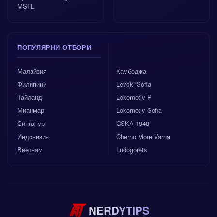
MSFL
ПОПУЛЯРНИ ОТБОРИ
Малайзия
Камбоджа
Филипини
Levski Sofia
Тайланд
Lokomotiv P
Мианмар
Lokomotiv Sofia
Сингапур
CSKA 1948
Индонезия
Cherno More Varna
Виетнам
Ludogorets
NERDYTIPS