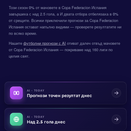
Този сезон
0%
от мачовете в Copa Federacion Испания
завършиха с над 2.5 гола, а И двата отбора отбелязаха в
0%
от срещите. Всички приключили прогнози за Copa Federacion
Испания остават напълно видими — проверете резултатите ни
по всяко време.
Нашите
футболни прогнози с AI
отиват далеч отвъд мачовете
от Copa Federacion Испания — покриваме над 160 лиги по
целия свят.
AI · TODAY
Прогнози точен резултат днес
AI · TODAY
Над 2.5 гола днес