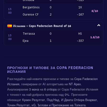
Bergantinos
0
1X
13
5/10
00
Ourense CF
2
-167
Испания - Copa Federacion Round of 16
Terrassa
0
HS
13
1.5/10
00
Ejea
1
-357
ПРОГНОЗИ И ТИПОВЕ ЗА COPA FEDERACION
ИСПАНИЯ
Разгледайте най-новите прогнози и типове за
Copa Federacion
Испания
, генерирани от AI алгоритъма ни
NT Apex
.
Анализирахме
3 мача
на
6 отбора
от Copa Federacion Испания
с точност на най-добрата прогноза над
0%
. Прогнозите
обхващат
Краен Резултат, Под/Над, И Двата Отбора Вкарват,
Точен Резултат, xG, Ъглови и Притежание на Топката
.