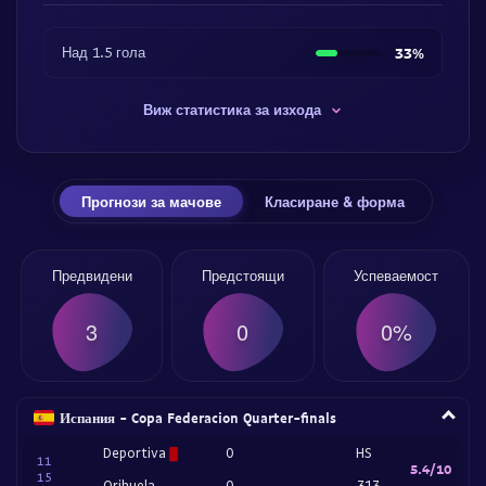
Над 1.5 гола
33%
Виж статистика за изхода
Прогнози за мачове
Класиране & форма
Предвидени
Предстоящи
Успеваемост
3
0
0%
Испания - Copa Federacion Quarter-finals
Deportiva
0
HS
11
5.4/10
15
Orihuela
0
-313