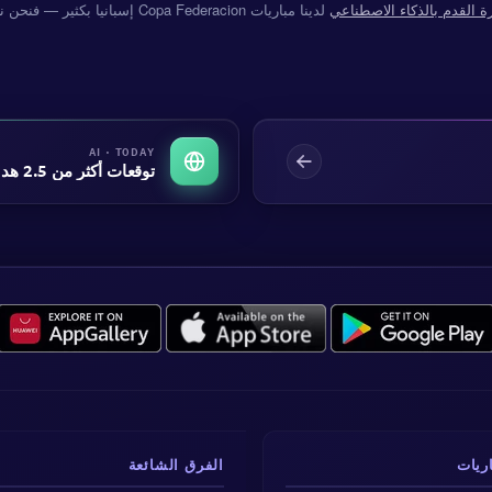
ة القدم بالذكاء الاصطناعي
لدينا مباريات Copa Federacion إسبانيا بكثير — فنحن نغطي أكثر من 160 بطولة حول العالم.
AI · TODAY
توقعات أكثر من 2.5 هدف اليوم
اريات
الفرق الشائعة