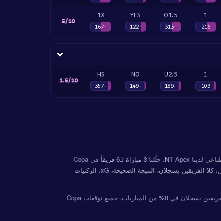
1X
YES
O1.5
1
5/10
-167
-122
-313
216
HS
NO
U2.5
1
1.5/10
-357
-149
-189
103
طناعي لدينا
NT Apex
. حلّلنا
3 مباراة
لـ
6 فريقاً
في Copa
النتيجة النهائية، أكثر/أقل من، كلا الفريقين يسجلان، النتيجة الصحيحة، xG، الركنيات
0%
من المباريات. جميع توقعات Copa