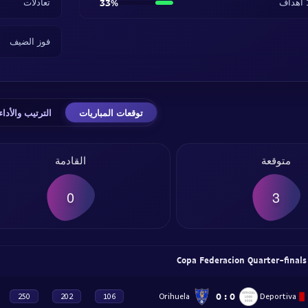
33%
تعادلات
فوز الضيف
توقعات المباريات
الترتيب والأداء
متوقعة
القادمة
0
3
C
0
:
0
Orihuela
Deportiva
250
202
106