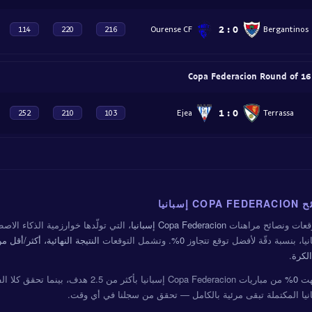
2
:
0
Ourense CF
Bergantinos
114
220
216
C
1
:
0
Ejea
Terrassa
252
210
103
سبانيا
عات ونصائح مراهنات
Copa Federacion إسبانيا
، التي تولّدها خوارزمية الذكاء الاص
0%
. وتشمل التوقعات
لكرة
.
تهت
0%
من مباريات Copa Federacion إسبانيا بأكثر من 2.5 هدف، بينما تحقق كلا الفريقين يسجلان في