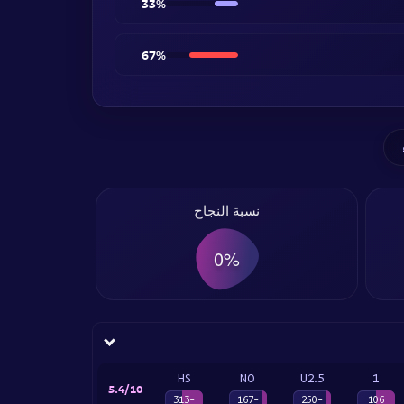
33%
67%
نسبة النجاح
0%
HS
NO
U2.5
1
5.4/10
-313
-167
-250
106