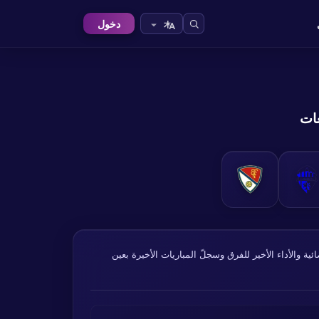
دخول
Copa Federac إسبانيا. تُؤخذ البيانات الإحصائية والأداء الأخير للفرق وسجلّ المباريات الأخيرة بعين