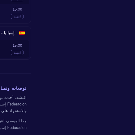
13:00
انتهت
إسبانيا - opa Federacion Round of 16
13:00
انتهت
توقعات ونصائح COPA FEDERACION إ
اكتشف أحدث توق
Federacion إسبانيا، بنسبة دقّة لأفضل توقع تتجاوز
والاستحواذ على ا
هذا الموسم، ان
Federacion إسبانيا المكتملة تبقى مرئية بالكامل — تحقق من سجلنا في أي وقت.