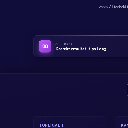
Vores
AI fodbold 
AI · TODAY
Korrekt resultat-tips i dag
TOPLIGAER
KA