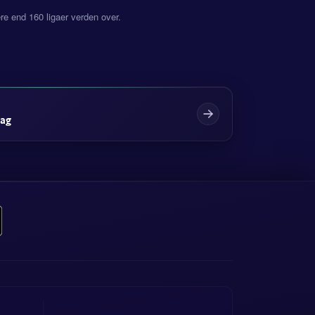
 end 160 ligaer verden over.
dag