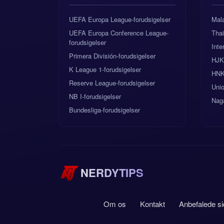
UEFA Europa League-forudsigelser
Mala
UEFA Europa Conference League-
Tha
forudsigelser
Inte
Primera División-forudsigelser
HJK 
K League 1-forudsigelser
HNK 
Reserve League-forudsigelser
Uni
NB I-forudsigelser
Nag
Bundesliga-forudsigelser
NERDYTIPS
Om os
Kontakt
Anbefalede si