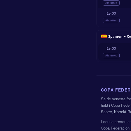
Afsluttet
13:00
Afsluttet
Spanien - Co
13:00
Afsluttet
COPA FEDER
Se de seneste fo
hold
i Copa Feder
Scorer, Korrekt R
I denne sæson e
Copa Federacion S