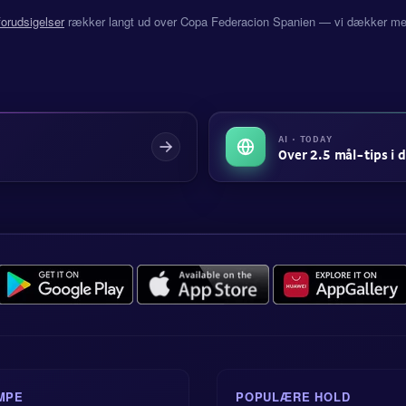
forudsigelser
rækker langt ud over Copa Federacion Spanien — vi dækker mere
AI · TODAY
Over 2.5 mål-tips i 
MPE
POPULÆRE HOLD