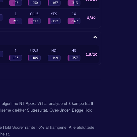
106
-250
-167
-313
1
O1.5
YES
1X
5/10
216
-313
-122
-167
1
U2.5
NO
HS
1.5/10
103
-189
-149
-357
I-algoritme
NT Apex
. Vi har analyseret
3 kampe
fra
6
elserne dækker
Slutresultat, Over/Under, Begge Hold
 Hold Scorer ramte i
0%
af kampene. Alle afsluttede
helst.