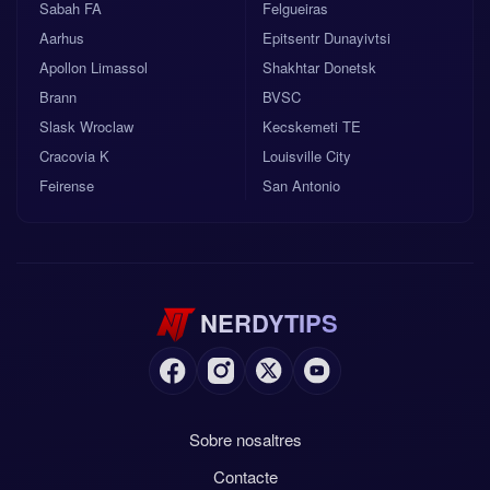
Sabah FA
Felgueiras
Aarhus
Epitsentr Dunayivtsi
Apollon Limassol
Shakhtar Donetsk
Brann
BVSC
Slask Wroclaw
Kecskemeti TE
Cracovia K
Louisville City
Feirense
San Antonio
NERDYTIPS
Sobre nosaltres
Contacte