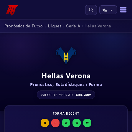
Pronòstics de Futbol
Lligues
Serie A
Hellas Verona
/
/
/
Hellas Verona
Pronòstics, Estadístiques i Forma
€91.20m
VALOR DE MERCAT:
FORMA RECENT
D
L
W
W
W