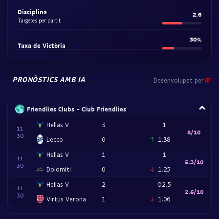
Disciplina
2.6
Targetes per partit
30%
Taxa de Victòria
PRONÒSTICS AMB IA
Desenvolupat per
Friendlies Clubs - Club Friendlies
Hellas V
3
1
11
8/10
30
Lecco
0
1.38
Hellas V
1
1
11
5.3/10
30
Dolomiti
0
1.25
Hellas V
2
O2.5
11
2.6/10
30
Virtus Verona
1
1.06