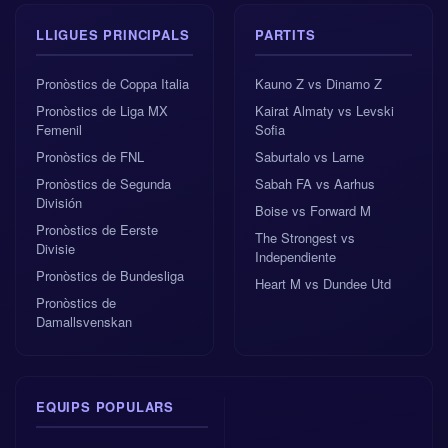
LLIGUES PRINCIPALS
PARTITS
Pronòstics de Coppa Italia
Kauno Z vs Dinamo Z
Pronòstics de Liga MX
Kairat Almaty vs Levski
Femenil
Sofia
Pronòstics de FNL
Saburtalo vs Larne
Pronòstics de Segunda
Sabah FA vs Aarhus
División
Boise vs Forward M
Pronòstics de Eerste
The Strongest vs
Divisie
Independiente
Pronòstics de Bundesliga
Heart M vs Dundee Utd
Pronòstics de
Damallsvenskan
EQUIPS POPULARS