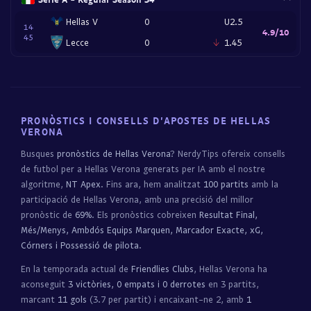
Hellas V
0
U2.5
14
4.9/10
45
Lecce
0
1.45
PRONÒSTICS I CONSELLS D'APOSTES DE HELLAS
VERONA
Busques
pronòstics de Hellas Verona
? NerdyTips ofereix consells
de futbol per a Hellas Verona generats per IA amb el nostre
algoritme,
NT Apex
. Fins ara, hem analitzat
100 partits
amb la
participació de Hellas Verona, amb una precisió del millor
pronòstic de
69%
. Els pronòstics cobreixen
Resultat Final,
Més/Menys, Ambdós Equips Marquen, Marcador Exacte, xG,
Córners i Possessió de pilota
.
En la temporada actual de
Friendlies Clubs
, Hellas Verona ha
aconseguit
3 victòries, 0 empats i 0 derrotes
en 3 partits,
marcant
11 gols
(3.7 per partit) i encaixant-ne 2, amb
1