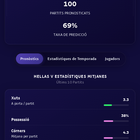
100
PARTITS PRONOSTICATS
69%
TAXA DE PREDICCIÓ
Pronòstics
Estadístiques de Temporada
Jugadors
HELLAS V ESTADÍSTIQUES MITJANES
Últims 10 Partits
Xuts
3.3
A porta / partit
38%
Possessió
Córners
4.3
Mitjana per partit