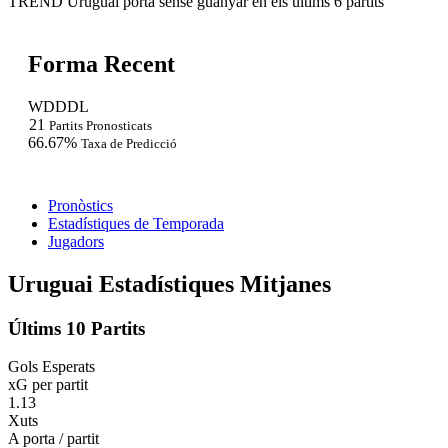
TREND
Uruguai porta sense guanyar en els últims 6 partits
Forma Recent
W
D
D
D
L
21
Partits Pronosticats
66.67%
Taxa de Predicció
Pronòstics
Estadístiques de Temporada
Jugadors
Uruguai Estadístiques Mitjanes
Últims 10 Partits
Gols Esperats
xG per partit
1.13
Xuts
A porta / partit