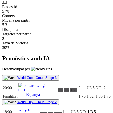
3.3
Possessió
57%
Córners
Mitjana per partit
5.3
Disciplina
Targetes per partit
2
Taxa de Victòria
30%
Pronòstics amb IA
Desenvolupat per
World Cup - Group Stage 3
Uruguai
20:00
2
U3.5
NO
2
0
:
1
6.2
3.7
1.75
Espanya
Finalitzat
1.75
1.32
1.85
1.75
World Cup - Group Stage 2
Uruguai
18:00
1
U3.5
NO
U3.5