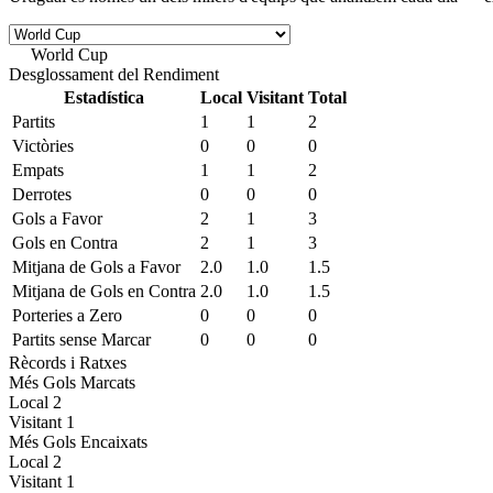
World Cup
World • Temporada 2026
Desglossament del Rendiment
Estadística
Local
Visitant
Total
Partits
1
1
2
Victòries
0
0
0
Empats
1
1
2
Derrotes
0
0
0
Gols a Favor
2
1
3
Gols en Contra
2
1
3
Mitjana de Gols a Favor
2.0
1.0
1.5
Mitjana de Gols en Contra
2.0
1.0
1.5
Porteries a Zero
0
0
0
Partits sense Marcar
0
0
0
Rècords i Ratxes
Més Gols Marcats
Local
2
Visitant
1
Més Gols Encaixats
Local
2
Visitant
1