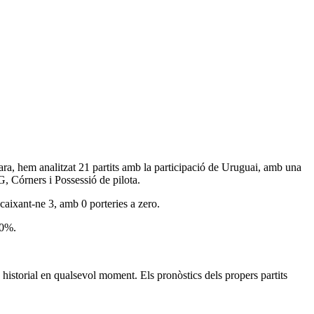
 ara, hem analitzat
21 partits
amb la participació de Uruguai, amb una
 Córners i Possessió de pilota
.
encaixant-ne 3, amb
0 porteries a zero
.
30%
.
historial en qualsevol moment. Els pronòstics dels propers partits