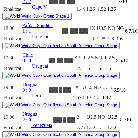
2
:
2
1.44
4.7
9.75
8/10
Cape V
Finalitzat
1.44
1.26
1.52
1.26
World Cup - Group Stage 1
Aràbia Saudita
18:00
1X
U3.5
NO
NG
1
:
1
8.5
4.45
1.52
6.7/10
Uruguai
Finalitzat
2.8
1.28
1.6
1.6
World Cup - Qualification South America Group Stage
Chile
19:30
X2
U2.5
NO
U2.5
0
:
0
4.1
3.2
2.01
6.5/10
Uruguai
Finalitzat
1.23
1.51
1.63
1.51
World Cup - Qualification South America Group Stage
Uruguai
19:30
1X
U3.5
NO
U3.5
3
:
0
1.44
4
8.75
6.5/10
Peru
Finalitzat
1.07
1.17
1.4
1.17
World Cup - Qualification South America Group Stage
Uruguai
19:00
2
U2.5
NO
U2.5
2
:
0
1.48
4
7.75
3.2/10
Venezuela
Finalitzat
7.75
1.62
1.51
1.62
World Cup - Qualification South America Group Stage