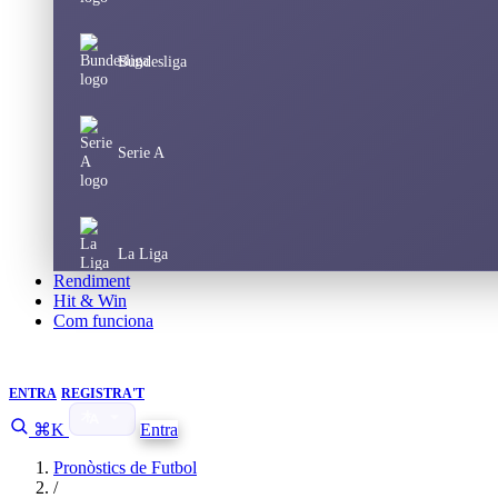
Bundesliga
Serie A
La Liga
Rendiment
Hit & Win
Com funciona
Champions League
ENTRA
REGISTRA'T
⌘K
Entra
Europa League
Pronòstics de Futbol
/