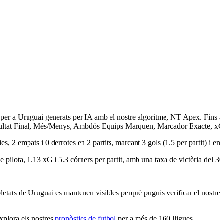
 per a Uruguai generats per IA amb el nostre algoritme,
NT Apex
. Fins
ltat Final, Més/Menys, Ambdós Equips Marquen, Marcador Exacte, xG,
ies, 2 empats i 0 derrotes
en 2 partits, marcant
3 gols
(1.5 per partit) i 
e pilota
,
1.13 xG
i
5.3 córners
per partit, amb una
taxa de victòria del 
etats de Uruguai es mantenen visibles perquè puguis verificar el nostre 
xplora els nostres
pronòstics de futbol
per a més de 160 lligues.