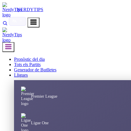
NERDYTIPS
Pronòstic del dia
Tots els Partits
Generador de Butlletes
Lligues
Premier League
Ligue One