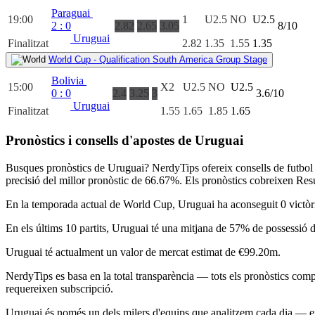
Paraguai
19:00
1
U2.5
NO
U2.5
2
:
0
2.82
2.65
3.05
8/10
Uruguai
Finalitzat
2.82
1.35
1.55
1.35
World Cup - Qualification South America Group Stage
Bolivia
15:00
X2
U2.5
NO
U2.5
0
:
0
2.4
3.25
3
3.6/10
Uruguai
Finalitzat
1.55
1.65
1.85
1.65
Pronòstics i consells d'apostes de Uruguai
Busques
pronòstics de Uruguai
? NerdyTips ofereix consells de futbol
precisió del millor pronòstic de
66.67%
. Els pronòstics cobreixen
Resu
En la temporada actual de
World Cup
, Uruguai ha aconseguit
0 victòr
En els últims 10 partits, Uruguai té una mitjana de
57% de possessió d
Uruguai té actualment un valor de mercat estimat de
€99.20m
.
NerdyTips es basa en la
total transparència
— tots els pronòstics compl
requereixen subscripció.
Uruguai és només un dels milers d'equips que analitzem cada dia — e