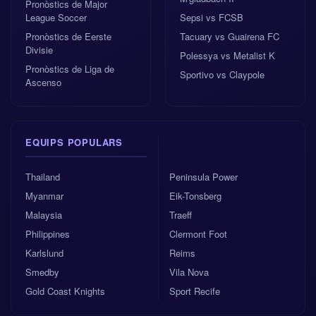
Pronòstics de Major
League Soccer
Sepsi vs FCSB
Pronòstics de Eerste
Tacuary vs Guairena FC
Divisie
Polessya vs Metalist K
Pronòstics de Liga de
Sportivo vs Claypole
Ascenso
EQUIPS POPULARS
Thailand
Peninsula Power
Myanmar
Eik-Tonsberg
Malaysia
Traeff
Philippines
Clermont Foot
Karlslund
Reims
Smedby
Vila Nova
Gold Coast Knights
Sport Recife