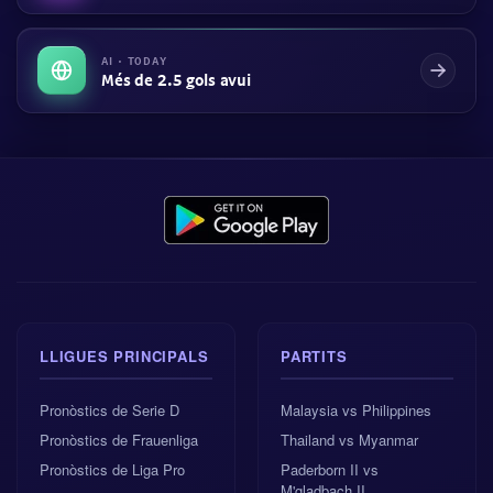
AI · TODAY
Més de 2.5 gols avui
LLIGUES PRINCIPALS
PARTITS
Pronòstics de Serie D
Malaysia vs Philippines
Pronòstics de Frauenliga
Thailand vs Myanmar
Pronòstics de Liga Pro
Paderborn II vs
M'gladbach II