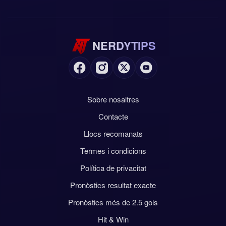
NERDYTIPS
Sobre nosaltres
Contacte
Llocs recomanats
Termes i condicions
Política de privacitat
Pronòstics resultat exacte
Pronòstics més de 2.5 gols
Hit & Win