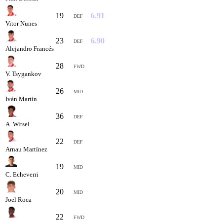
19
6.91
DEF
Vitor Nunes
23
6.90
DEF
Alejandro Francés
28
6.87
FWD
V. Tsygankov
26
6.86
MID
Iván Martín
36
6.86
DEF
A. Witsel
22
6.84
DEF
Arnau Martínez
19
6.76
MID
C. Echeverri
20
6.74
MID
Joel Roca
22
6.71
FWD