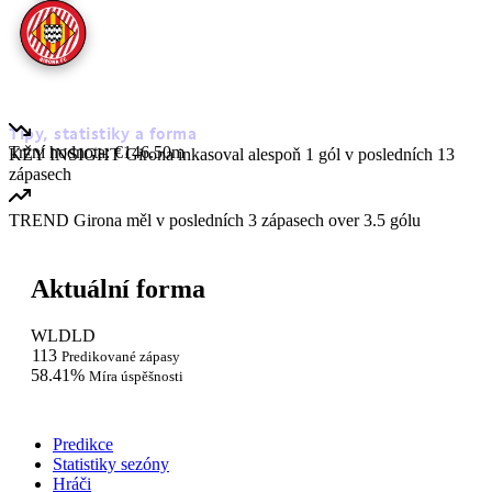
Girona
Tipy, statistiky a forma
Tržní hodnota:
€146.50m
KEY INSIGHT
Girona inkasoval alespoň 1 gól v posledních 13
zápasech
TREND
Girona měl v posledních 3 zápasech over 3.5 gólu
Aktuální forma
W
L
D
L
D
113
Predikované zápasy
58.41%
Míra úspěšnosti
Predikce
Statistiky sezóny
Hráči