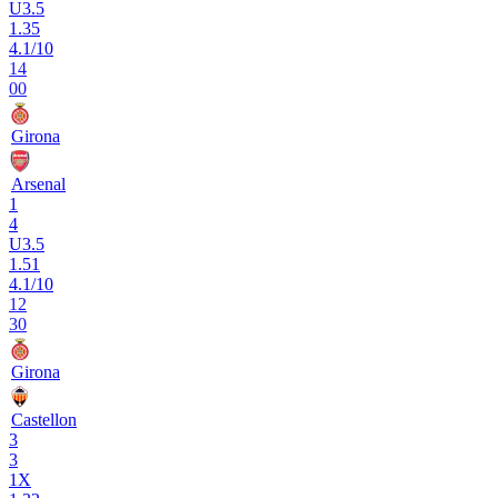
U3.5
1.35
4.1/10
14
00
Girona
Arsenal
1
4
U3.5
1.51
4.1/10
12
30
Girona
Castellon
3
3
1X