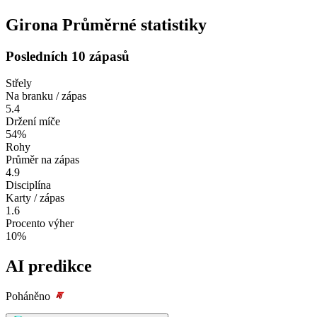
Girona Průměrné statistiky
Posledních 10 zápasů
Střely
Na branku / zápas
5.4
Držení míče
54%
Rohy
Průměr na zápas
4.9
Disciplína
Karty / zápas
1.6
Procento výher
10%
AI predikce
Poháněno