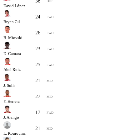
36
6.55
DEF
David López
24
6.51
FWD
Bryan Gil
26
6.50
FWD
B. Miovski
23
6.50
FWD
D. Camara
25
6.47
FWD
Abel Ruiz
21
6.46
MID
J. Solis
27
6.45
MID
Y. Herrera
17
6.45
FWD
J. Arango
21
6.30
MID
L. Kourouma