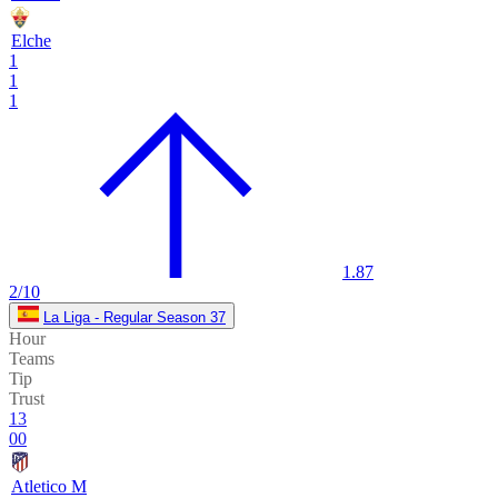
Elche
1
1
1
1.87
2/10
La Liga - Regular Season 37
Hour
Teams
Tip
Trust
13
00
Atletico M