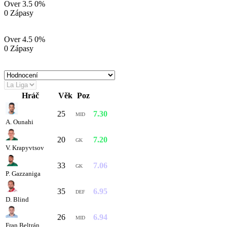
Over 3.5
0%
0 Zápasy
Over 4.5
0%
0 Zápasy
Hráč
Věk
Poz
Hod
25
7.30
MID
A. Ounahi
20
7.20
GK
V. Krapyvtsov
33
7.06
GK
P. Gazzaniga
35
6.95
DEF
D. Blind
26
6.94
MID
Fran Beltrán