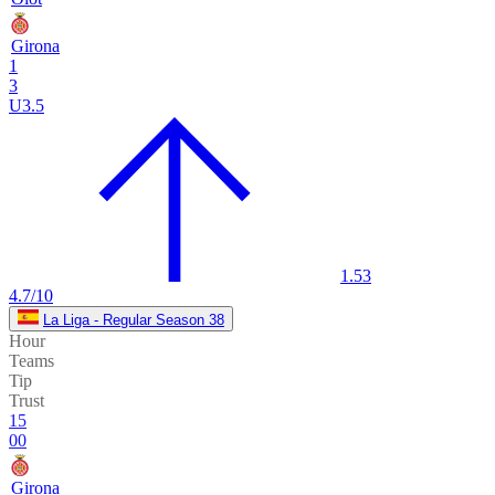
Girona
1
3
U3.5
1.53
4.7/10
La Liga - Regular Season 38
Hour
Teams
Tip
Trust
15
00
Girona