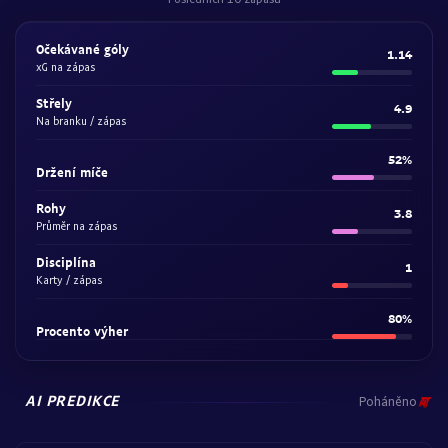
Očekávané góly
1.14
xG na zápas
Střely
4.9
Na branku / zápas
52%
Držení míče
Rohy
3.8
Průměr na zápas
Disciplína
1
Karty / zápas
80%
Procento výher
AI PREDIKCE
Poháněno