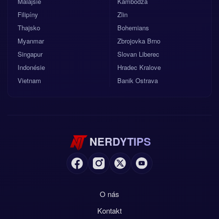
Malajsie
Kambodža
Filipíny
Zlin
Thajsko
Bohemians
Myanmar
Zbrojovka Brno
Singapur
Slovan Liberec
Indonésie
Hradec Kralove
Vietnam
Banik Ostrava
NERDYTIPS
O nás
Kontakt