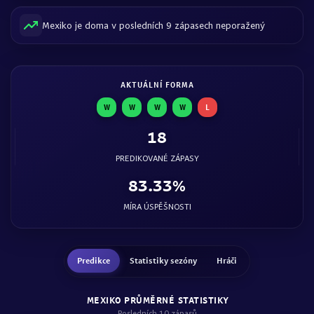
Mexiko je doma v posledních 9 zápasech neporažený
AKTUÁLNÍ FORMA
W
W
W
W
L
18
PREDIKOVANÉ ZÁPASY
83.33%
MÍRA ÚSPĚŠNOSTI
Predikce
Statistiky sezóny
Hráči
MEXIKO PRŮMĚRNÉ STATISTIKY
Posledních 10 zápasů