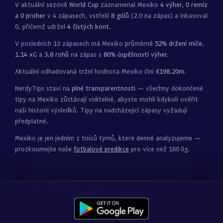
V aktuální sezóně
World Cup
zaznamenal Mexiko
4 výher, 0 remíz
a 0 proher
v 4 zápasech, vstřelil
8 gólů
(2.0 na zápas) a inkasoval
0, přičemž udržel
4 čistých kont
.
V posledních 10 zápasech má Mexiko průměrně
52% držení míče
,
1.14 xG
a
3.8 rohů
na zápas s
80% úspěšností výher
.
Aktuální odhadovaná tržní hodnota Mexiko činí
€198.20m
.
NerdyTips staví na
plné transparentnosti
— všechny dokončené
tipy na Mexiko zůstávají viditelné, abyste mohli kdykoli ověřit
naši historii výsledků. Tipy na nadcházející zápasy vyžadují
předplatné.
Mexiko je jen jedním z tisíců týmů, které denně analyzujeme —
prozkoumejte naše
fotbalové predikce
pro více než 160 lig.