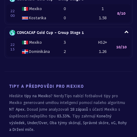
Mexiko
0
1
22
8/10
00
Kostarika
0
1.58
CONCACAF Gold Cup - Group Stage 1
Mexiko
3
HS2+
22
10/10
15
Dominikána
2
1.26
TIPY A PŘEDPOVĚDI PRO MEXIKO
Hledáte
tipy na Mexiko
? NerdyTips nabízí fotbalové tipy pro
Mexiko generované umělou inteligencí pomocí našeho algoritmu
NT Apex
. Dosud jsme analyzovali
18 zápasů
s účastí Mexiko s
úspěšností nejlepšího tipu
83.33%
. Tipy zahrnují
Konečný
výsledek, Under/Over, Oba týmy skórují, Správné skóre, xG, Rohy
a Držení míče
.