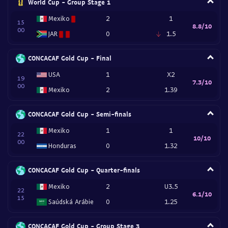
World Cup - Group Stage 1
Mexiko
2
1
15
8.8/10
00
JAR
0
1.5
CONCACAF Gold Cup - Final
USA
1
X2
19
7.3/10
00
Mexiko
2
1.39
CONCACAF Gold Cup - Semi-finals
Mexiko
1
1
22
10/10
00
Honduras
0
1.32
CONCACAF Gold Cup - Quarter-finals
Mexiko
2
U3.5
22
6.1/10
15
Saúdská Arábie
0
1.25
CONCACAF Gold Cup - Group Stage 3