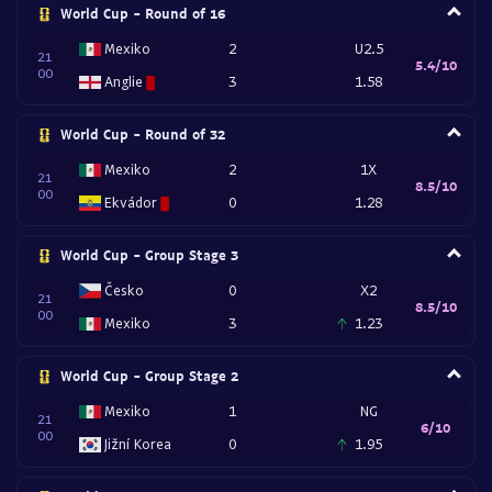
World Cup - Round of 16
Mexiko
2
U2.5
21
5.4/10
00
Anglie
3
1.58
World Cup - Round of 32
Mexiko
2
1X
21
8.5/10
00
Ekvádor
0
1.28
World Cup - Group Stage 3
Česko
0
X2
21
8.5/10
00
Mexiko
3
1.23
World Cup - Group Stage 2
Mexiko
1
NG
21
6/10
00
Jižní Korea
0
1.95