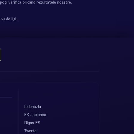
poți verifica oricând rezultatele noastre.
0 de ligi.
Indonezia
FK Jablonec
Rigas FS
Twente