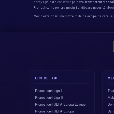
NerdyTips este construit pe baza
transparenței total
Pronosticurile pentru meciurile viitoare necesită abo
Mexic este doar una dintre miile de echipe pe care le
LIGI DE TOP
ME
Pronosticuri Liga I
Tha
Pronosticuri Liga II
Mala
Pronosticuri UEFA Europa League
Benf
Pronosticuri UEFA Europa
Dyn