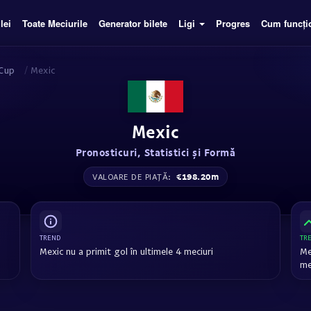
lei
Toate Meciurile
Generator bilete
Ligi
Progres
Cum funcți
Cup
/
Mexic
Mexic
Pronosticuri, Statistici și Formă
€198.20m
VALOARE DE PIAȚĂ:
TREND
TR
Mexic nu a primit gol în ultimele 4 meciuri
Me
me