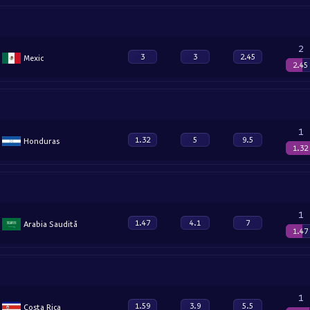
2
3
3
2.45
Mexic
2.45
1
1.32
5
9.5
Honduras
1.32
1
1.47
4.1
7
Arabia Saudită
1.47
1
1.59
3.9
5.5
Costa Rica